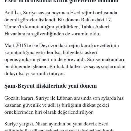
Esed'in ordusunda kritik görevlerde bulundu
Adil İsa, Suriye savaşı boyunca Esed rejimi ordusunda
önemli görevler üstlendi. Bir dönem Rakka'daki 17.
Tümen'in komutanlığını yürütürken, Tabka Askeri
Havaalanı'nın güvenliğinden de sorumlu oldu.
Mart 2015'te ise Deyrizor'daki rejim kara kuvvetlerinin
komutanlığına getirilen İsa, bölgedeki askeri
operasyonların yönetiminde görev aldı. Suriye makamları,
bu dönemde işlenen ağır hak ihlalleri ve savaş suçlarından
dolayı İsa'yı sorumlu tutuyor.
Şam-Beyrut ilişkilerinde yeni dönem
Gözaltı kararı, Suriye ile Lübnan arasında son aylarda hız
kazanan güvenlik ve adli iş birliğinin dikkat çekici
örneklerinden biri olarak değerlendiriliyor.
Suriye yargısı, Nisan ayından bu yana devrik Esed
rejiminin üst düzey askeri ve siyasi isimleri hakkında