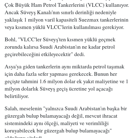
Çok Büyük Ham Petrol Tankerlerini (VLCC) kullanıyor.
Ancak Süveyş Kanalı'nın sınırlı derinliği nedeniyle
yaklaşık 1 milyon varil kapasiteli Suezmax tankerlerinin
veya kısmen yüklü VLCC'lerin kullanılması gerekiyor.
Bohl, "VLCC'ler Süveyş'ten kısmen yüklü geçmek
zorunda kalırsa Suudi Arabistan'ın ne kadar petrol
geçirebileceğini etkileyecektir" dedi.
Asya'ya giden tankerlerin aynı miktarda petrol taşımak
için daha fazla sefer yapması gerekecek. Bunun her
geçişte tahmini 1.6 milyon dolar ek yakıt maliyetine ve 1
milyon dolarlık Süveyş geçiş ücretine yol açacağı
belirtiliyor.
Salah, meselenin "yalnızca Suudi Arabistan'ın başka bir
güzergah bulup bulamayacağı değil, mevcut ihracat
sistemindeki aynı ölçeği, maliyeti ve verimliliği
koruyabilecek bir güzergah bulup bulamayacağı"
olduğunu söyledi.