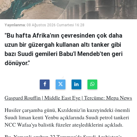
Yayınlanma:
08 Ağustos 2026 Cumartesi 16:28
"Bu hafta Afrika'nın çevresinden çok daha
uzun bir güzergah kullanan altı tanker gibi
bazı Suudi gemileri Babu'l Mendeb'ten geri
dönüyor."
Gaspard Rouffin | Middle East Eye | Tercüme: Mepa News
Husiler çarşamba günü, Kızıldeniz'in kuzeyindeki önemli
Suudi liman kenti Yenbu açıklarında Suudi petrol tankeri
NCC Wafaa'ya balistik füzeler ateşlediklerini açıkladı.
Bu, Yemenli grubun 22 Temmuz'da Suudi Arabistan'a