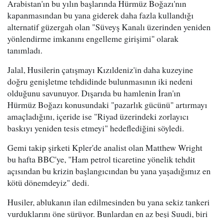
Arabistan'ın bu yılın başlarında Hürmüz Boğazı'nın
kapanmasından bu yana giderek daha fazla kullandığı
alternatif güzergah olan "Süveyş Kanalı üzerinden yeniden
yönlendirme imkanını engelleme girişimi" olarak
tanımladı.
Jalal, Husilerin çatışmayı Kızıldeniz'in daha kuzeyine
doğru genişletme tehdidinde bulunmasının iki nedeni
olduğunu savunuyor. Dışarıda bu hamlenin İran'ın
Hürmüz Boğazı konusundaki "pazarlık gücünü" artırmayı
amaçladığını, içeride ise "Riyad üzerindeki zorlayıcı
baskıyı yeniden tesis etmeyi" hedeflediğini söyledi.
Gemi takip şirketi Kpler'de analist olan Matthew Wright
bu hafta BBC'ye, "Ham petrol ticaretine yönelik tehdit
açısından bu krizin başlangıcından bu yana yaşadığımız en
kötü dönemdeyiz" dedi.
Husiler, ablukanın ilan edilmesinden bu yana sekiz tankeri
vurduklarını öne sürüyor. Bunlardan en az beşi Suudi, biri