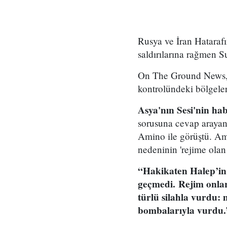
Rusya ve İran Hatarafı
saldırılarına rağmen S
On The Ground News, k
kontrolündeki bölgele
Asya'nın Sesi'nin ha
sorusuna cevap araya
Amino ile görüştü. A
nedeninin 'rejime olan
“Hakikaten Halep’in 
geçmedi. Rejim onları
türlü silahla vurdu: 
bombalarıyla vurdu.