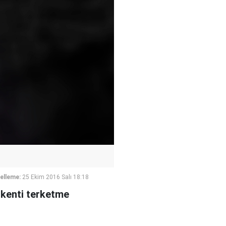
elleme:
25 Ekim 2016 Salı 18:18
k kenti terketme