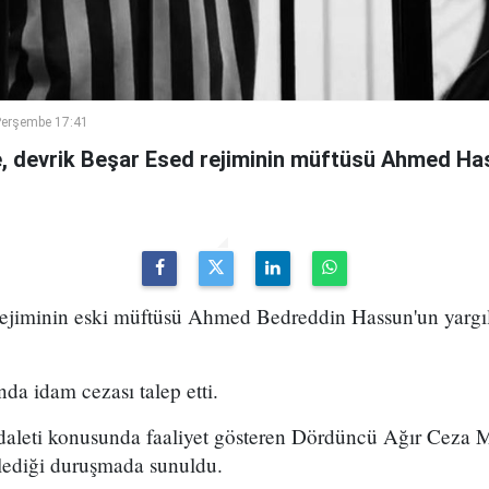
Perşembe 17:41
 devrik Beşar Esed rejiminin müftüsü Ahmed Has
 rejiminin eski müftüsü Ahmed Bedreddin Hassun'un yarg
da idam cezası talep etti.
daleti konusunda faaliyet gösteren Dördüncü Ağır Ceza
ediği duruşmada sunuldu.