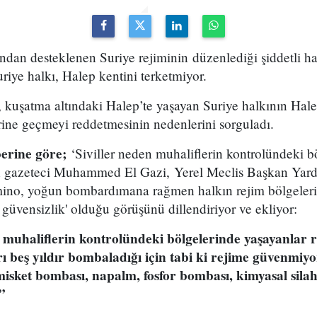
ndan desteklenen Suriye rejiminin düzenlediği şiddetli h
uriye halkı, Halep kentini terketmiyor.
uşatma altındaki Halep’te yaşayan Suriye halkının Hale
rine geçmeyi reddetmesinin nedenlerini sorguladı.
berine göre;
‘Siviller neden muhaliflerin kontrolündeki bö
n gazeteci Muhammed El Gazi, Yerel Meclis Başkan Yard
mino, yoğun bombardımana rağmen halkın rejim bölgele
 güvensizlik' olduğu görüşünü dillendiriyor ve ekliyor:
muhaliflerin kontrolündeki bölgelerinde yaşayanlar r
 beş yıldır bombaladığı için tabi ki rejime güvenmiyo
misket bombası, napalm, fosfor bombası, kimyasal silah
”