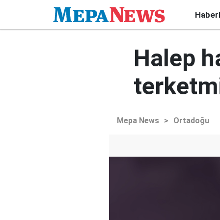
Haber
Halep ha
terketm
Mepa News
>
Ortadoğu