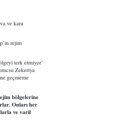
ava ve kara
p’in rejim
lgeyi terk etmiyor’
ımcısı Zekeriya
rine geçmeme
ejim bölgelerine
rlar. Onları her
larla ve varil