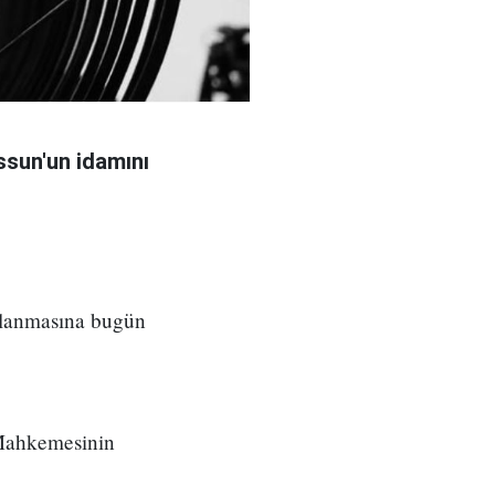
sun'un idamını
ılanmasına bugün
 Mahkemesinin