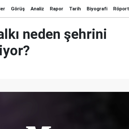
ler
Görüş
Analiz
Rapor
Tarih
Biyografi
Röport
lkı neden şehrini
iyor?