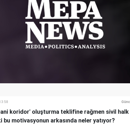
13:58
Günc
nsani koridor' oluşturma teklifine rağmen sivil hal
ki bu motivasyonun arkasında neler yatıyor?