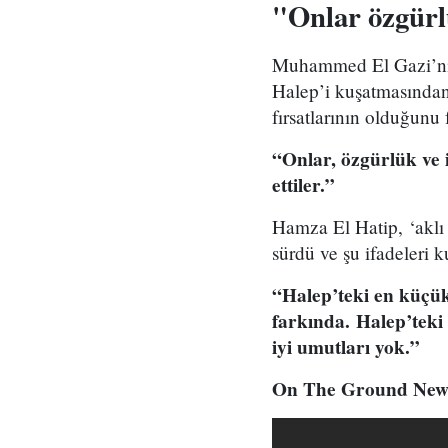
"Onlar özgürlü
Muhammed El Gazi’nin
Halep’i kuşatmasından
fırsatlarının olduğunu 
“Onlar, özgürlük ve i
ettiler.”
Hamza El Hatip, ‘aklı
sürdü ve şu ifadeleri k
“Halep’teki en küçük
farkında. Halep’teki 
iyi umutları yok.”
On The Ground News 