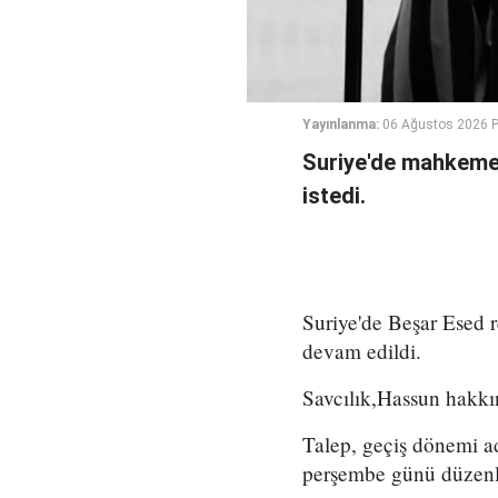
Yayınlanma:
06 Ağustos 2026 
Suriye'de mahkeme,
istedi.
Suriye'de Beşar Esed
devam edildi.
Savcılık,Hassun hakkın
Talep, geçiş dönemi a
perşembe günü düzenl