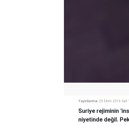
Yayınlanma:
25 Ekim 2016 Salı 
Suriye rejiminin 'i
niyetinde değil. Pe