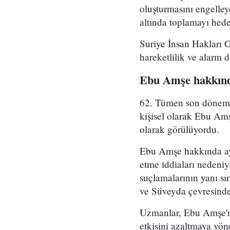
oluşturmasını engelle
altında toplamayı hedef
Suriye İnsan Hakları 
hareketlilik ve alarm 
Ebu Amşe hakkınd
62. Tümen son dönemde 
kişisel olarak Ebu Amş
olarak görülüyordu.
Ebu Amşe hakkında ayrı
etme iddiaları nedeniy
suçlamalarının yanı sı
ve Süveyda çevresinde 
Uzmanlar, Ebu Amşe'ni
etkisini azaltmaya yön