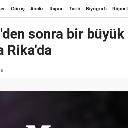
ler
Görüş
Analiz
Rapor
Tarih
Biyografi
Röport
'den sonra bir büyü
a Rika'da
ka