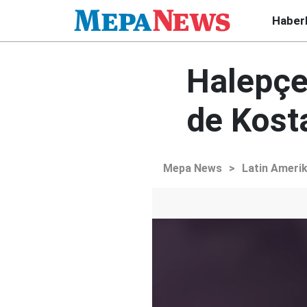
Haber
Halepçe
de Kost
Mepa News
>
Latin Ameri