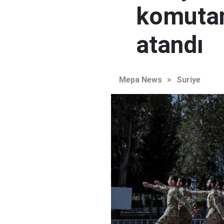
komutan
atandı
Mepa News
>
Suriye