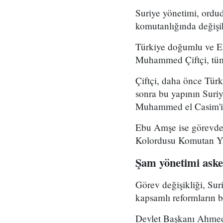
Suriye yönetimi, ord
komutanlığında değişikl
Türkiye doğumlu ve Es
Muhammed Çiftçi, tüm
Çiftçi, daha önce Tür
sonra bu yapının Suri
Muhammed el Casim'in
Ebu Amşe ise görevden
Kolordusu Komutan Yar
Şam yönetimi asker
Görev değişikliği, Su
kapsamlı reformların bi
Devlet Başkanı Ahmed 