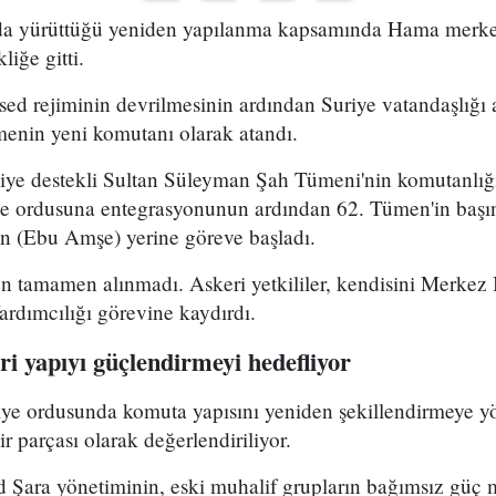
uda yürüttüğü yeniden yapılanma kapsamında Hama merke
iğe gitti.
ed rejiminin devrilmesinin ardından Suriye vatandaşlığı
enin yeni komutanı olarak atandı.
kiye destekli Sultan Süleyman Şah Tümeni'nin komutanlığ
ye ordusuna entegrasyonunun ardından 62. Tümen'in başın
 (Ebu Amşe) yerine göreve başladı.
 tamamen alınmadı. Askeri yetkililer, kendisini Merkez B
dımcılığı görevine kaydırdı.
i yapıyı güçlendirmeyi hedefliyor
riye ordusunda komuta yapısını yeniden şekillendirmeye y
r parçası olarak değerlendiriliyor.
Şara yönetiminin, eski muhalif grupların bağımsız güç 