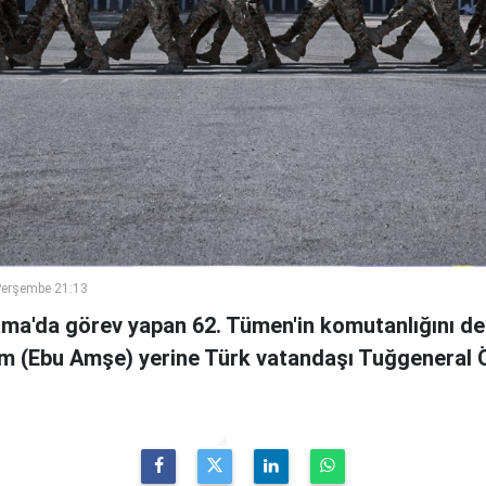
Perşembe 21:13
ama'da görev yapan 62. Tümen'in komutanlığını de
m (Ebu Amşe) yerine Türk vatandaşı Tuğgenera