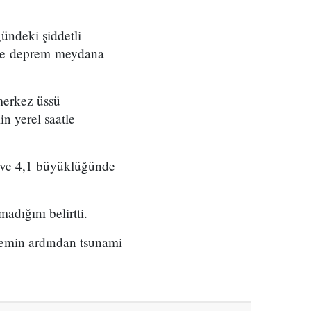
ündeki şiddetli
nde deprem meydana
merkez üssü
n yerel saatle
1 ve 4,1 büyüklüğünde
adığını belirtti.
remin ardından tsunami