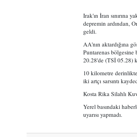
Irak'ın İran sınırına 
depremin ardından, O
geldi.
AA'nın aktardığına gö
Puntarenas bölgesine b
20.28'de (TSİ 05.28) k
10 kilometre derinlik
iki artçı sarsıntı kayded
Kosta Rika Silahlı Kuv
Yerel basındaki haber
uyarısı yapmadı.