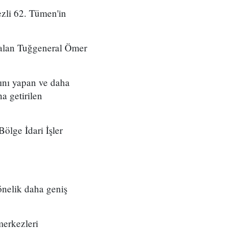
zli 62. Tümen'in
 alan Tuğgeneral Ömer
ını yapan ve daha
a getirilen
ölge İdari İşler
önelik daha geniş
merkezleri