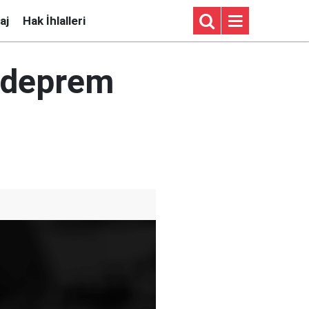
aj
Hak İhlalleri
k deprem