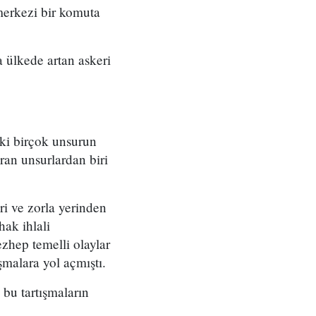
merkezi bir komuta
 ülkede artan askeri
eki birçok unsurun
ran unsurlardan biri
ri ve zorla yerinden
ak ihlali
zhep temelli olaylar
şmalara yol açmıştı.
bu tartışmaların