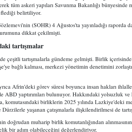
yerek tüm askeri yapıları Savunma Bakanlığı bünyesinde 
lediği belirtiliyor.
Gözlemevi'nin (SOHR) 4 Ağustos'ta yayınladığı raporda da
durumuna dikkat çekilmişti.
aki tartışmalar
çeşitli tartışmalarla gündeme gelmişti. Birlik içerisind
e'ye bağlı kalması, merkezi yönetimin denetimini zorlaştı
ca Afrin'deki görev süresi boyunca insan hakları ihlalle
le ABD yaptırımları bulunuyor. Hakkındaki yolsuzluk ve h
ra, komutasındaki birliklerin 2025 yılında Lazkiye'deki me
Dürzilerle yaşanan çatışmalarla ilişkilendirilmesi de tartı
n doğrudan muharip birlik komutanlığından alınmasının 
elik bir adım olabileceğini değerlendiriyor.