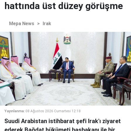
hattında üst düzey görüşme
Mepa News
>
Irak
Yayınlanma:
08 Ağustos 2026 Cumartesi 12:18
Suudi Arabistan istihbarat şefi Irak'ı ziyaret
ederek Bağdat hükümeti başbakanı ile bir