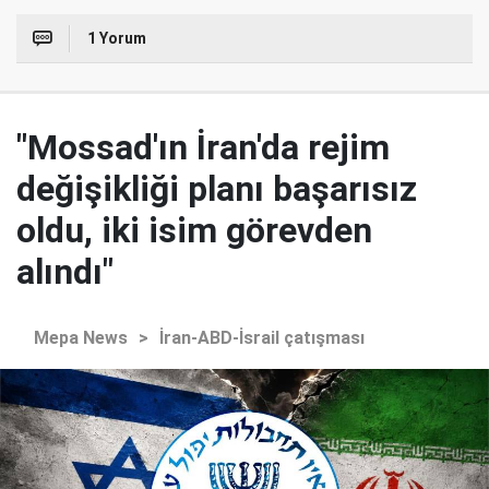
1 Yorum
"Mossad'ın İran'da rejim
değişikliği planı başarısız
oldu, iki isim görevden
alındı"
Mepa News
>
İran-ABD-İsrail çatışması