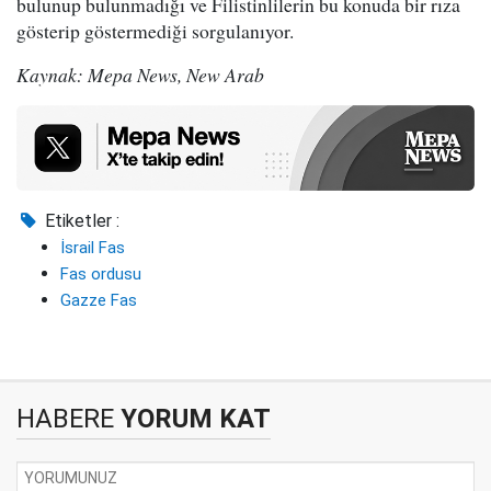
bulunup bulunmadığı ve Filistinlilerin bu konuda bir rıza
gösterip göstermediği sorgulanıyor.
Kaynak: Mepa News, New Arab
Etiketler :
İsrail Fas
Fas ordusu
Gazze Fas
HABERE
YORUM KAT