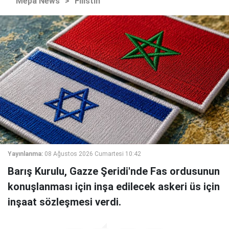
Mepa News
>
Filistin
Yayınlanma:
08 Ağustos 2026 Cumartesi 10:42
Barış Kurulu, Gazze Şeridi'nde Fas ordusunun
konuşlanması için inşa edilecek askeri üs için
inşaat sözleşmesi verdi.