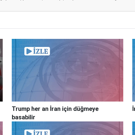
Trump her an İran için düğmeye
basabilir