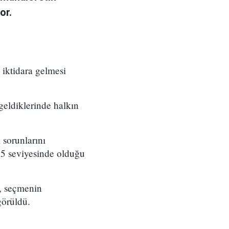
or.
 iktidara gelmesi
geldiklerinde halkın
 sorunlarını
55 seviyesinde olduğu
e, seçmenin
görüldü.