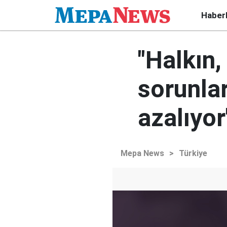
Haber
"Halkın
sorunlar
azalıyor
Mepa News
>
Türkiye