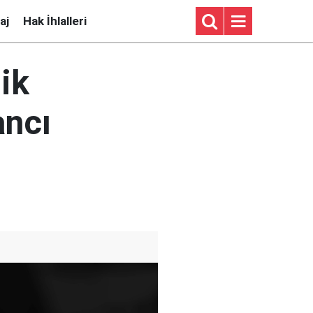
aj
Hak İhlalleri
ik
ancı