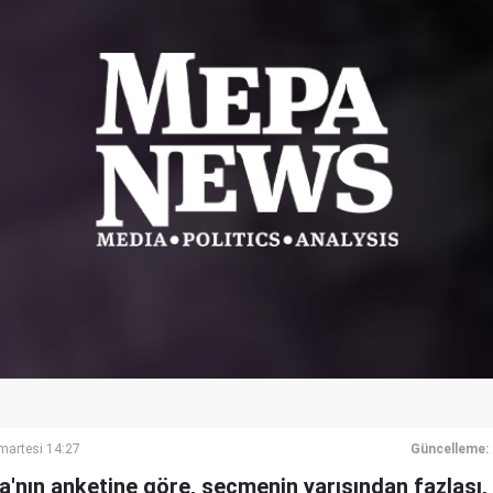
artesi 14:27
Güncelleme:
a'nın anketine göre, seçmenin yarısından fazlası,