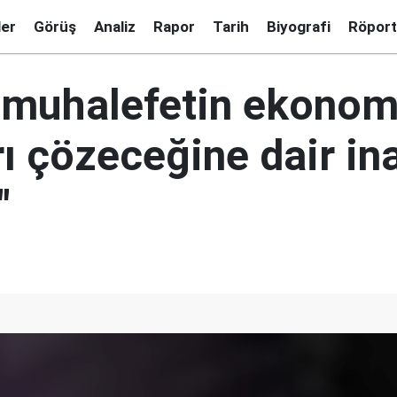
ler
Görüş
Analiz
Rapor
Tarih
Biyografi
Röport
, muhalefetin ekonom
ı çözeceğine dair in
"