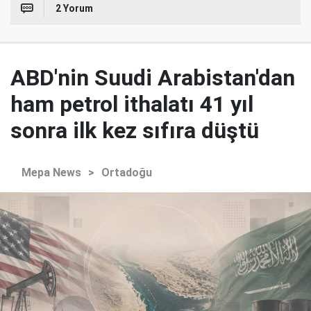
2 Yorum
ABD'nin Suudi Arabistan'dan
ham petrol ithalatı 41 yıl
sonra ilk kez sıfıra düştü
Mepa News
>
Ortadoğu