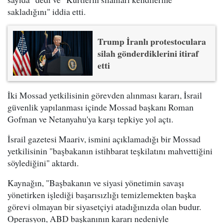
sakladığını" iddia etti.
Trump İranlı protestoculara
silah gönderdiklerini itiraf
etti
İki Mossad yetkilisinin görevden alınması kararı, İsrail
güvenlik yapılanması içinde Mossad başkanı Roman
Gofman ve Netanyahu'ya karşı tepkiye yol açtı.
İsrail gazetesi Maariv, ismini açıklamadığı bir Mossad
yetkilisinin "başbakanın istihbarat teşkilatını mahvettiğini
söylediğini" aktardı.
Kaynağın, "Başbakanın ve siyasi yönetimin savaşı
yönetirken işlediği başarısızlığı temizlemekten başka
görevi olmayan bir siyasetçiyi atadığınızda olan budur.
Operasyon, ABD başkanının kararı nedeniyle