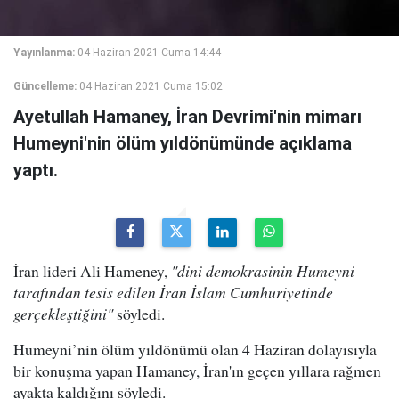
Yayınlanma:
04 Haziran 2021 Cuma 14:44
Güncelleme:
04 Haziran 2021 Cuma 15:02
Ayetullah Hamaney, İran Devrimi'nin mimarı
Humeyni'nin ölüm yıldönümünde açıklama
yaptı.
İran lideri Ali Hameney,
"dini demokrasinin Humeyni
tarafından tesis edilen İran İslam Cumhuriyetinde
gerçekleştiğini"
söyledi.
Humeyni’nin ölüm yıldönümü olan 4 Haziran dolayısıyla
bir konuşma yapan Hamaney, İran'ın geçen yıllara rağmen
ayakta kaldığını söyledi.