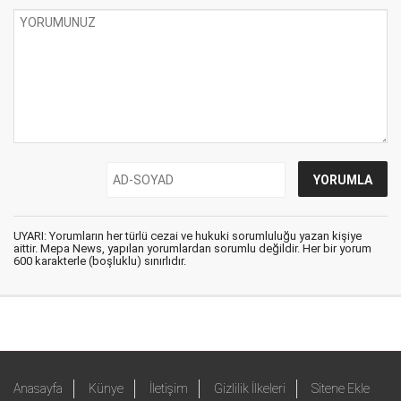
UYARI: Yorumların her türlü cezai ve hukuki sorumluluğu yazan kişiye
aittir. Mepa News, yapılan yorumlardan sorumlu değildir. Her bir yorum
600 karakterle (boşluklu) sınırlıdır.
Anasayfa
Künye
İletişim
Gizlilik İlkeleri
Sitene Ekle