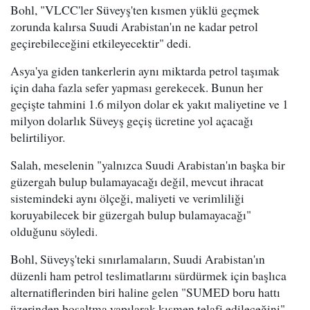
Bohl, "VLCC'ler Süveyş'ten kısmen yüklü geçmek
zorunda kalırsa Suudi Arabistan'ın ne kadar petrol
geçirebileceğini etkileyecektir" dedi.
Asya'ya giden tankerlerin aynı miktarda petrol taşımak
için daha fazla sefer yapması gerekecek. Bunun her
geçişte tahmini 1.6 milyon dolar ek yakıt maliyetine ve 1
milyon dolarlık Süveyş geçiş ücretine yol açacağı
belirtiliyor.
Salah, meselenin "yalnızca Suudi Arabistan'ın başka bir
güzergah bulup bulamayacağı değil, mevcut ihracat
sistemindeki aynı ölçeği, maliyeti ve verimliliği
koruyabilecek bir güzergah bulup bulamayacağı"
olduğunu söyledi.
Bohl, Süveyş'teki sınırlamaların, Suudi Arabistan'ın
düzenli ham petrol teslimatlarını sürdürmek için başlıca
alternatiflerinden biri haline gelen "SUMED boru hattı
üzerinden boşaltma yapılarak kısmen telafi edileceğini"