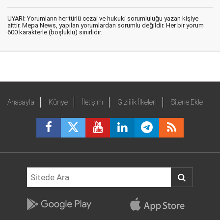
UYARI: Yorumların her türlü cezai ve hukuki sorumluluğu yazan kişiye
aittir. Mepa News, yapılan yorumlardan sorumlu değildir. Her bir yorum
600 karakterle (boşluklu) sınırlıdır.
Anasayfa
Künye
İletişim
Gizlilik İlkeleri
Sitene Ekle