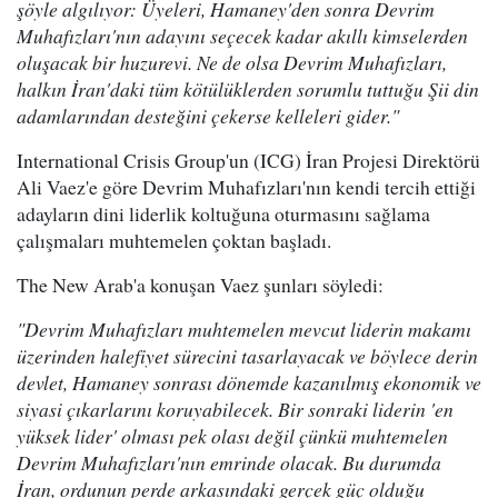
şöyle algılıyor: Üyeleri, Hamaney'den sonra Devrim
Muhafızları'nın adayını seçecek kadar akıllı kimselerden
oluşacak bir huzurevi. Ne de olsa Devrim Muhafızları,
halkın İran'daki tüm kötülüklerden sorumlu tuttuğu Şii din
adamlarından desteğini çekerse kelleleri gider."
International Crisis Group'un (ICG) İran Projesi Direktörü
Ali Vaez'e göre Devrim Muhafızları'nın kendi tercih ettiği
adayların dini liderlik koltuğuna oturmasını sağlama
çalışmaları muhtemelen çoktan başladı.
The New Arab'a konuşan Vaez şunları söyledi:
"Devrim Muhafızları muhtemelen mevcut liderin makamı
üzerinden halefiyet sürecini tasarlayacak ve böylece derin
devlet, Hamaney sonrası dönemde kazanılmış ekonomik ve
siyasi çıkarlarını koruyabilecek. Bir sonraki liderin 'en
yüksek lider' olması pek olası değil çünkü muhtemelen
Devrim Muhafızları'nın emrinde olacak. Bu durumda
İran, ordunun perde arkasındaki gerçek güç olduğu