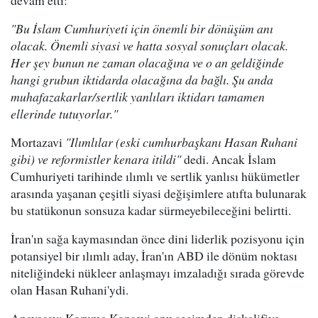
devam etti:
"Bu İslam Cumhuriyeti için önemli bir dönüşüm anı
olacak. Önemli siyasi ve hatta sosyal sonuçları olacak.
Her şey bunun ne zaman olacağına ve o an geldiğinde
hangi grubun iktidarda olacağına da bağlı. Şu anda
muhafazakarlar/sertlik yanlıları iktidarı tamamen
ellerinde tutuyorlar."
Mortazavi
"Ilımlılar (eski cumhurbaşkanı Hasan Ruhani
gibi) ve reformistler kenara itildi"
dedi. Ancak İslam
Cumhuriyeti tarihinde ılımlı ve sertlik yanlısı hükümetler
arasında yaşanan çeşitli siyasi değişimlere atıfta bulunarak
bu statükonun sonsuza kadar sürmeyebileceğini belirtti.
İran'ın sağa kaymasından önce dini liderlik pozisyonu için
potansiyel bir ılımlı aday, İran'ın ABD ile dönüm noktası
niteliğindeki nükleer anlaşmayı imzaladığı sırada görevde
olan Hasan Ruhani'ydi.