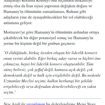
Anayasayı Koruma Konseyi onu seçimden diskalifiye
etmiş olsa da İran siyasi yapısının değişken doğası ve
Hamaney'in ölümünün zamanlaması, Ruhani gibi
adayların yine de oynayabilecekleri bir rol olabileceği
anlamına geliyor.
Mortazavi'ye göre Hamaney'in ölümünün ardından ortaya
çıkabilecek bir diğer potansiyel sonuç ise Hamaney'in
yerine bir kişinin değil bir grubun geçmesi:
"O öldüğünde, birkaç üyeden oluşan bir liderlik konseyi
onun yerini alabilir. Eğer birkaç aday varsa ve hiçbiri öne
çıkmazsa, hepsi bir liderlik konseyi oluşturabilir. Tüm
süreç belirsiz, çok şeffaf değil, kamuya açık değil, çok
demokratik değil ve halk için erişilebilir değil. Bu nedenle
Uzmanlar Meclisi seçimi, halkın herhangi bir şekilde
erişebileceği veya doğrudan denetleyebileceği en yakın
seçim."
New Arab'da
yayınlanan
bu değerlendirme Mepa News