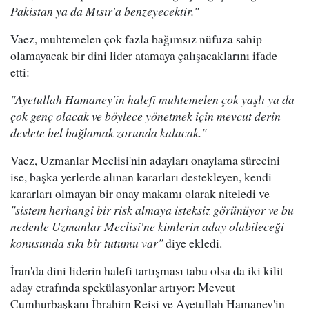
Pakistan ya da Mısır'a benzeyecektir."
Vaez, muhtemelen çok fazla bağımsız nüfuza sahip
olamayacak bir dini lider atamaya çalışacaklarını ifade
etti:
"Ayetullah Hamaney'in halefi muhtemelen çok yaşlı ya da
çok genç olacak ve böylece yönetmek için mevcut derin
devlete bel bağlamak zorunda kalacak."
Vaez, Uzmanlar Meclisi'nin adayları onaylama sürecini
ise, başka yerlerde alınan kararları destekleyen, kendi
kararları olmayan bir onay makamı olarak niteledi ve
"sistem herhangi bir risk almaya isteksiz görünüyor ve bu
nedenle Uzmanlar Meclisi'ne kimlerin aday olabileceği
konusunda sıkı bir tutumu var"
diye ekledi.
İran'da dini liderin halefi tartışması tabu olsa da iki kilit
aday etrafında spekülasyonlar artıyor: Mevcut
Cumhurbaşkanı İbrahim Reisi ve Ayetullah Hamaney'in