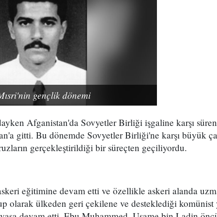
sri'nin gençlik dönemi
ayken Afganistan'da Sovyetler Birliği işgaline karşı süre
an'a gitti. Bu dönemde Sovyetler Birliği'ne karşı büyük ça
uzların gerçekleştirildiği bir süreçten geçiliyordu.
askeri eğitimine devam etti ve özellikle askeri alanda uz
up olarak ülkeden geri çekilene ve desteklediği komünist
savaşa devam etti. Ebu Muhammed, Usame bin Ladin önc