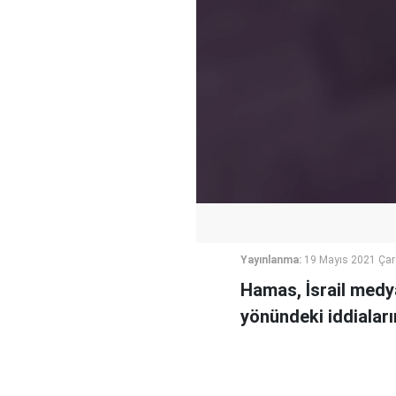
Yayınlanma:
19 Mayıs 2021 Ça
Hamas, İsrail med
yönündeki iddiaların