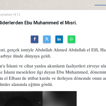
umartesi 18:13
sı liderlerden Ebu Muhammed el Mısri.
i, gerçek ismiyle Abdullah Ahmed Abdullah el Elfi, Haz
arbiye ilinde dünyaya geldi.
r'a İslami ve cihat yanlısı akımların faaliyetleri zirveye 
e İslami meselelere ilgi duyan Ebu Muhammed, dönemin
n el Elbani ile irtibat kurdu ve ilerleyen dönemde onun ar
ilimler alanında eğitim gördü.