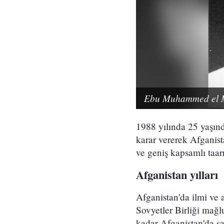
Ebu Muhammed el Mı
1988 yılında 25 yaşınd
karar vererek Afganist
ve geniş kapsamlı taarr
Afganistan yılları
Afganistan'da ilmi ve 
Sovyetler Birliği mağl
kadar Afganistan'da 