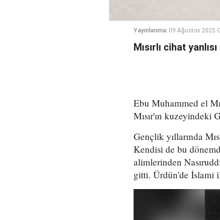
Yayınlanma:
09 Ağustos 2025 C
Mısırlı cihat yanlı
Ebu Muhammed el Mısr
Mısır'ın kuzeyindeki G
Gençlik yıllarında Mısı
Kendisi de bu dönemd
alimlerinden Nasıruddi
gitti. Ürdün'de İslami 