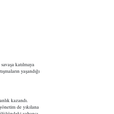
n savaşa katılmaya
tışmaların yaşandığı
manlık kazandı.
 yönetim de yıkılana
ülüğündeki yabancı