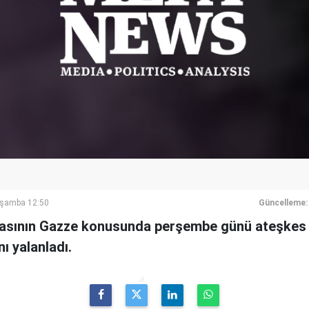
rşamba 12:50
Güncelleme:
yasının Gazze konusunda perşembe günü ateşkes 
ı yalanladı.