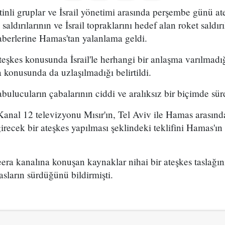
stinli gruplar ve İsrail yönetimi arasında perşembe günü a
aldırılarının ve İsrail topraklarını hedef alan roket saldı
berlerine Hamas'tan yalanlama geldi.
eşkes konusunda İsrail'le herhangi bir anlaşma varılmadığ
konusunda da uzlaşılmadığı belirtildi.
bulucuların çabalarının ciddi ve aralıksız bir biçimde sü
 Kanal 12 televizyonu Mısır'ın, Tel Aviv ile Hamas arası
recek bir ateşkes yapılması şeklindeki teklifini Hamas'ın 
era kanalına konuşan kaynaklar nihai bir ateşkes taslağın
asların sürdüğünü bildirmişti.