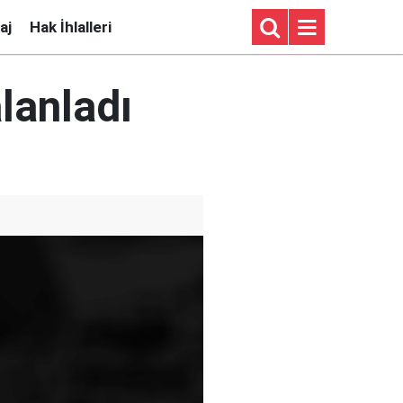
aj
Hak İhlalleri
lanladı