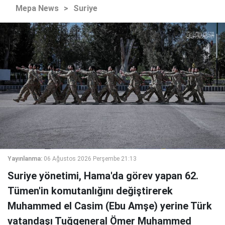
Mepa News
>
Suriye
Yayınlanma:
06 Ağustos 2026 Perşembe 21:13
Suriye yönetimi, Hama'da görev yapan 62.
Tümen'in komutanlığını değiştirerek
Muhammed el Casim (Ebu Amşe) yerine Türk
vatandaşı Tuğgeneral Ömer Muhammed