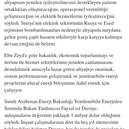
altyapının yeniden iyileştirilmesini destekleyen yatırım
ortaklıkları oluşturacağını, operasyonel verimliliği
geliştireceğini ve elektrik hizmetlerini iyileştireceğini
söyledi. Suriye'nin elektrik sektörünün Rusya ve Esed
rejiminin bombardımanları nedeniyle altyapıda meydana
gelen geniş çaplı hasarın etkileriyle karşı karşıya kalmaya
devam ettiğini de belirtti.
Ebu Zeyd'e göre bakanlık, ekonomik toparlanmayı ve
üretim ile hizmet sektörlerinin yeniden canlanmasını
desteklemek amacıyla hasar gören altyapıyı onarmak,
sistem performansını geliştirmek ve yenilenebilir enerji
projelerini ulusal enerji bileşimine dahil etmek için
çalışıyor.
Suudi Arabistan Enerji Bakanlığı Yenilenebilir Enerjiden
Sorumlu Bakan Yardımcısı Faysal ed Duveyc,
anlaşmaların değerinin yaklaşık 1 milyar dolar olduğunu
söyledi. İnşaat çalışmalarının dört ila beş yıl sürmesinin
beklendiğini belirten Duveyc, her iki tarafın da projeleri üç