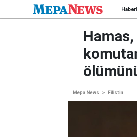
Haber
Hamas, 
komuta
ölümünü
Mepa News
>
Filistin