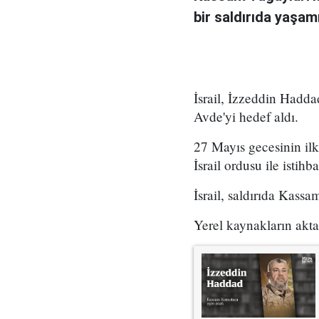
bir saldırıda yaşamın
İsrail, İzzeddin Hadd
Avde'yi hedef aldı.
27 Mayıs gecesinin il
İsrail ordusu ile istihb
İsrail, saldırıda Kass
Yerel kaynakların aktar