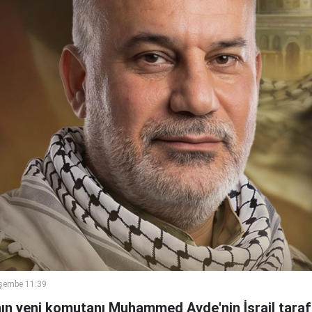
şembe 11:39
ın yeni komutanı Muhammed Avde'nin İsrail tara