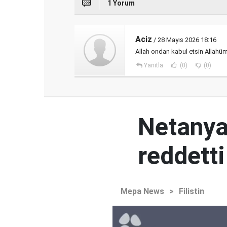
1 Yorum
Aciz
/ 28 Mayıs 2026 18:16
Allah ondan kabul etsin Allah
Yanıtla
(0)
(0)
Netanya
reddetti
Mepa News
>
Filistin