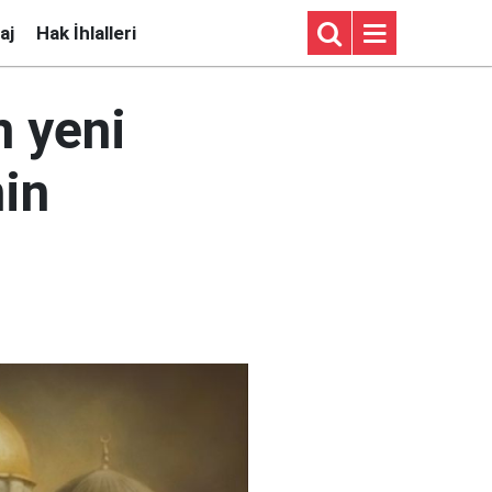
aj
Hak İhlalleri
 yeni
in