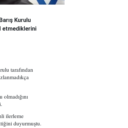
Barış Kurulu
 etmediklerini
ulu tarafından
sızlanmadıkça
su olmadığını
.
li ilerleme
ttiğini duyurmuştu.