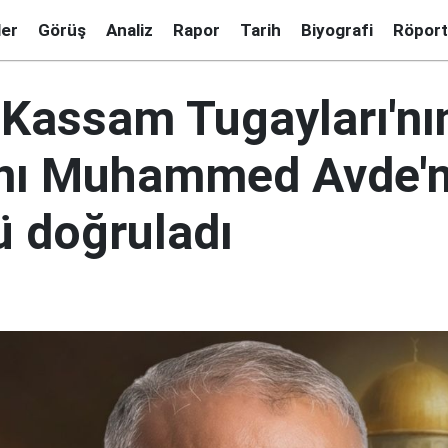
ler
Görüş
Analiz
Rapor
Tarih
Biyografi
Röport
Kassam Tugayları'nın
nı Muhammed Avde'n
 doğruladı