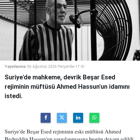
Yayınlanma:
06 Ağustos 2026 Perşembe 17:41
Suriye'de mahkeme, devrik Beşar Esed
rejiminin müftüsü Ahmed Hassun'un idamını
istedi.
Suriye'de Beşar Esed rejiminin eski müftüsü Ahmed
Bedreddin Hassun'un yargılanmasına bugün devam edildi.