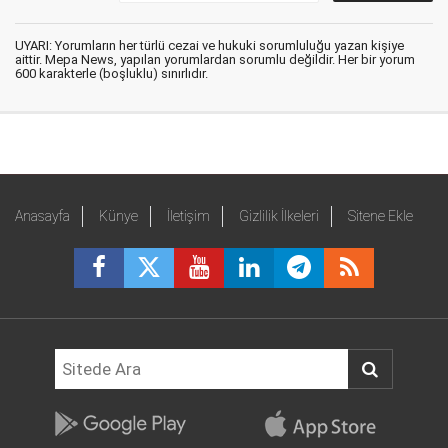
UYARI: Yorumların her türlü cezai ve hukuki sorumluluğu yazan kişiye
aittir. Mepa News, yapılan yorumlardan sorumlu değildir. Her bir yorum
600 karakterle (boşluklu) sınırlıdır.
Anasayfa
Künye
İletişim
Gizlilik İlkeleri
Sitene Ekle