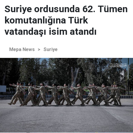
Suriye ordusunda 62. Tümen
komutanlığına Türk
vatandaşı isim atandı
Mepa News
>
Suriye