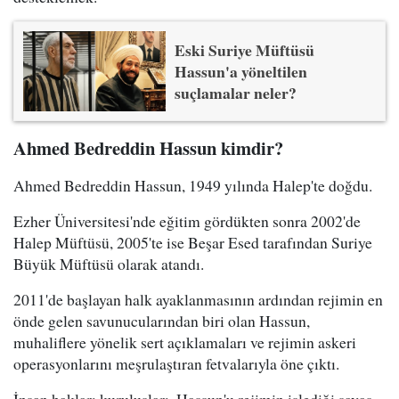
Eski Suriye Müftüsü
Hassun'a yöneltilen
suçlamalar neler?
Ahmed Bedreddin Hassun kimdir?
Ahmed Bedreddin Hassun, 1949 yılında Halep'te doğdu.
Ezher Üniversitesi'nde eğitim gördükten sonra 2002'de
Halep Müftüsü, 2005'te ise Beşar Esed tarafından Suriye
Büyük Müftüsü olarak atandı.
2011'de başlayan halk ayaklanmasının ardından rejimin en
önde gelen savunucularından biri olan Hassun,
muhaliflere yönelik sert açıklamaları ve rejimin askeri
operasyonlarını meşrulaştıran fetvalarıyla öne çıktı.
İnsan hakları kuruluşları, Hassun'u rejimin işlediği savaş