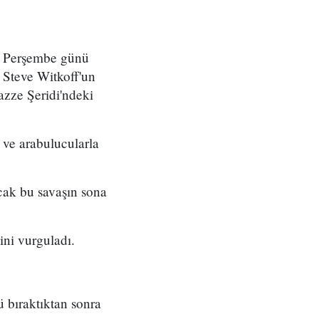
ya Perşembe günü
 Steve Witkoff'un
azze Şeridi'ndeki
 ve arabulucularla
ncak bu savaşın sona
ini vurguladı.
ü bıraktıktan sonra