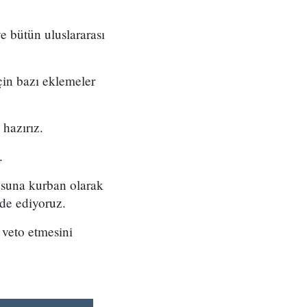
 bütün uluslararası
çin bazı eklemeler
 hazırız.
.
usuna kurban olarak
ade ediyoruz.
 veto etmesini