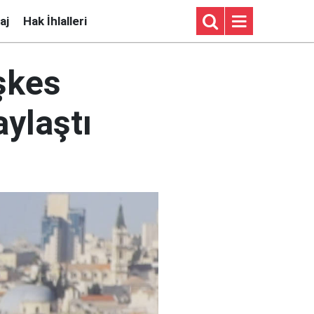
aj
Hak İhlalleri
şkes
aylaştı