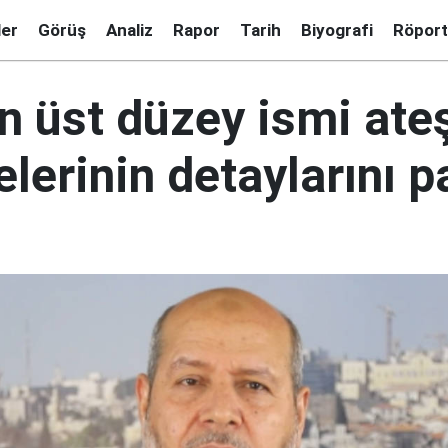
ler
Görüş
Analiz
Rapor
Tarih
Biyografi
Röport
n üst düzey ismi ate
erinin detaylarını p