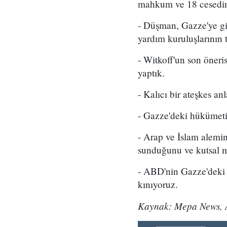
mahkum ve 18 cesedin 
- Düşman, Gazze'ye gi
yardım kuruluşlarının t
- Witkoff'un son öneri
yaptık.
- Kalıcı bir ateşkes a
- Gazze'deki hükümeti 
- Arap ve İslam alemi
sunduğunu ve kutsal me
- ABD'nin Gazze'deki 
kınıyoruz.
Kaynak: Mepa News, A