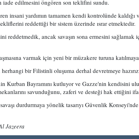
iade edilmesini öngören son teklifini sundu.
ren insani yardımın tamamen kendi kontrolünde kaldığı ve
ekliflerini reddettiği bir sistem üzerinde ısrar etmektedir.
sini reddetmedik, ancak savaşın sona ermesini sağlamak i
nlaşmasına varmak için yeni bir müzakere turuna katılmaya
herhangi bir Filistinli oluşuma derhal devretmeye hazırız
nin Kurban Bayramını kutluyor ve Gazze'nin kendisini ul
kanlarını savunduğunu, zaferi ve desteği hak ettiğini if
savaşı durdurmaya yönelik tasarıyı Güvenlik Konseyi'nde
l Jazeera