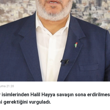
Cuma 21:20
isimlerinden Halil Hayya savaşın sona erdirilmesi 
 gerektiğini vurguladı.