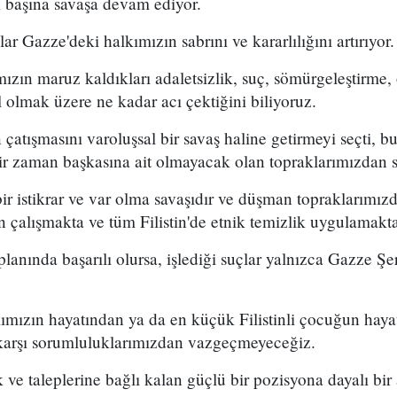
ek başına savaşa devam ediyor.
ar Gazze'deki halkımızın sabrını ve kararlılığını artırıyor.
ımızın maruz kaldıkları adaletsizlik, suç, sömürgeleştirme,
l olmak üzere ne kadar acı çektiğini biliyoruz.
çatışmasını varoluşsal bir savaş haline getirmeyi seçti, b
ir zaman başkasına ait olmayacak olan topraklarımızdan s
r istikrar ve var olma savaşıdır ve düşman topraklarımızd
n çalışmakta ve tüm Filistin'de etnik temizlik uygulamakta
anında başarılı olursa, işlediği suçlar yalnızca Gazze Şer
ımızın hayatından ya da en küçük Filistinli çocuğun haya
 karşı sorumluluklarımızdan vazgeçmeyeceğiz.
 ve taleplerine bağlı kalan güçlü bir pozisyona dayalı b