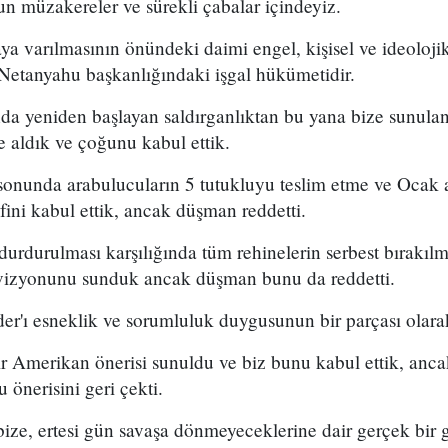
ğun müzakereler ve sürekli çabalar içindeyiz.
ya varılmasının önündeki daimi engel, kişisel ve ideoloji
etanyahu başkanlığındaki işgal hükümetidir.
da yeniden başlayan saldırganlıktan bu yana bize sunulan
le aldık ve çoğunu kabul ettik.
 sonunda arabulucuların 5 tutukluyu teslim etme ve Ocak 
ini kabul ettik, ancak düşman reddetti.
 durdurulması karşılığında tüm rehinelerin serbest bırakıl
 vizyonunu sunduk ancak düşman bunu da reddetti.
r'ı esneklik ve sorumluluk duygusunun bir parçası olarak
bir Amerikan önerisi sunuldu ve biz bunu kabul ettik, anca
 önerisini geri çekti.
bize, ertesi gün savaşa dönmeyeceklerine dair gerçek bir 