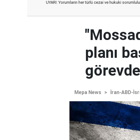
UYARI: Yorumların her türlü cezai ve hukuki sorumlulu
"Mossad'
planı ba
görevden
Mepa News
>
İran-ABD-İsr