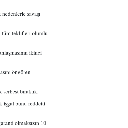
k nedenlerle savaşı
 tüm teklifleri olumlu
anlaşmasının ikinci
masını öngören
 serbest bıraktık.
k işgal bunu reddetti
garanti olmaksızın 10