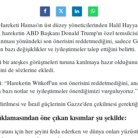
ş Hareketi Hamas'ın üst düzey yöneticilerinden Halil Hay
, hareketin ABD Başkanı Donald Trump'ın özel temsilcisi
anması yönündeki son önerisini reddetmediğini, sadece G
 bazı değişiklikler ve iyileştirmeler talep ettiğini belirtti.
i bir ateşkes görüşmeleri turuna katılmaya hazır olduğunu
ini de sözlerine ekledi.
ti: “Hareketin Witkoff'un son önerisini reddetmediğini, a
 bazı notlar ve iyileştirmeler önerdiğimizi vurguluyoruz.”
irilmesi ve İsrail güçlerinin Gazze'den çekilmesi gerektiğ
ıklamasından öne çıkan kısımlar şu şekilde:
e vatanı için her şeyini feda ederken ve dünya onları yüzüst