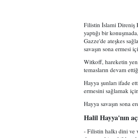
Filistin İslami Direni
yaptığı bir konuşmada
Gazze'de ateşkes sağl
savaşın sona ermesi için
Witkoff, hareketin yen
temasların devam ettiğ
Hayya şunları ifade et
ermesini sağlamak için
Hayya savaşın sona erd
Halil Hayya'nın aç
- Filistin halkı dini v