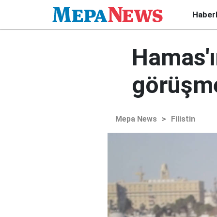
Haber
Hamas'ı
görüşmel
Mepa News
>
Filistin