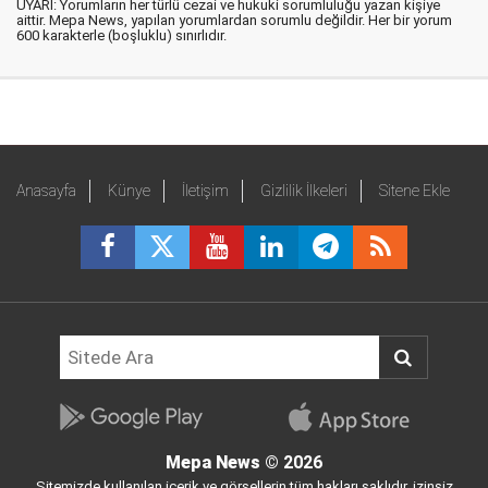
UYARI: Yorumların her türlü cezai ve hukuki sorumluluğu yazan kişiye
aittir. Mepa News, yapılan yorumlardan sorumlu değildir. Her bir yorum
600 karakterle (boşluklu) sınırlıdır.
Anasayfa
Künye
İletişim
Gizlilik İlkeleri
Sitene Ekle
Mepa News
© 2026
Sitemizde kullanılan içerik ve görsellerin tüm hakları saklıdır, izinsiz