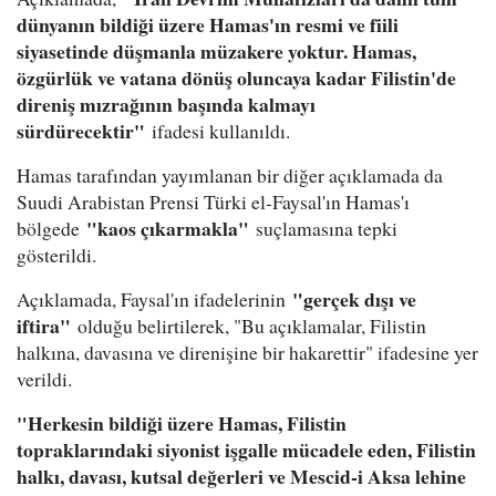
dünyanın bildiği üzere Hamas'ın resmi ve fiili
siyasetinde düşmanla müzakere yoktur. Hamas,
özgürlük ve vatana dönüş oluncaya kadar Filistin'de
direniş mızrağının başında kalmayı
sürdürecektir"
ifadesi kullanıldı.
Hamas tarafından yayımlanan bir diğer açıklamada da
Suudi Arabistan Prensi Türki el-Faysal'ın Hamas'ı
"kaos çıkarmakla"
bölgede
suçlamasına tepki
gösterildi.
"gerçek dışı ve
Açıklamada, Faysal'ın ifadelerinin
iftira"
olduğu belirtilerek, "Bu açıklamalar, Filistin
halkına, davasına ve direnişine bir hakarettir" ifadesine yer
verildi.
"Herkesin bildiği üzere Hamas, Filistin
topraklarındaki siyonist işgalle mücadele eden, Filistin
halkı, davası, kutsal değerleri ve Mescid-i Aksa lehine