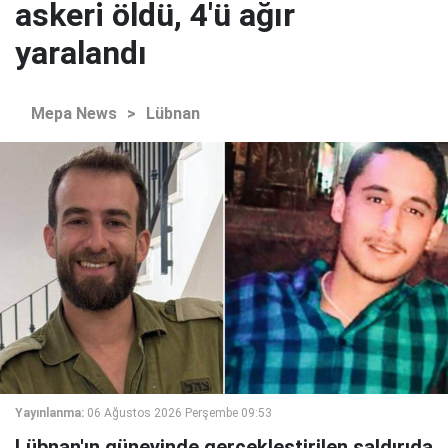
askeri öldü, 4'ü ağır
yaralandı
Mepa News
>
Lübnan
Yayınlanma:
06 Ağustos 2026 Perşembe 09:53
Lübnan'ın güneyinde gerçekleştirilen saldırıda