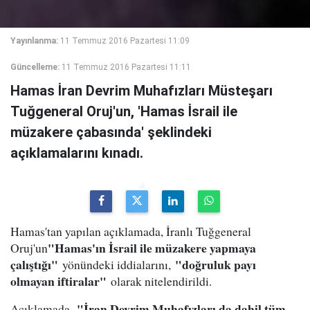
Yayınlanma:
11 Temmuz 2016 Pazartesi 11:09
Güncelleme:
11 Temmuz 2016 Pazartesi 11:11
Hamas İran Devrim Muhafızları Müsteşarı
Tuğgeneral Oruj'un, 'Hamas İsrail ile
müzakere çabasında' şeklindeki
açıklamalarını kınadı.
Hamas'tan yapılan açıklamada, İranlı Tuğgeneral
"Hamas'ın İsrail ile müzakere yapmaya
Oruj'un
çalıştığı"
"doğruluk payı
yönündeki iddialarını,
olmayan iftiralar"
olarak nitelendirildi.
"İran Devrim Muhafızları da dahil tüm
Açıklamada,