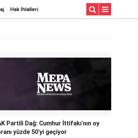
aj
Hak İhlalleri
K Partili Dağ: Cumhur İttifakı'nın oy
oranı yüzde 50'yi geçiyor