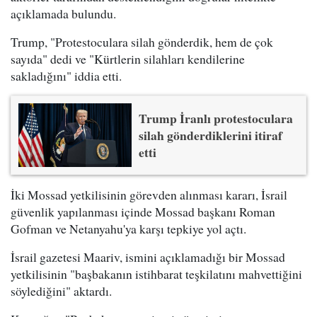
açıklamada bulundu.
Trump, "Protestoculara silah gönderdik, hem de çok
sayıda" dedi ve "Kürtlerin silahları kendilerine
sakladığını" iddia etti.
Trump İranlı protestoculara
silah gönderdiklerini itiraf
etti
İki Mossad yetkilisinin görevden alınması kararı, İsrail
güvenlik yapılanması içinde Mossad başkanı Roman
Gofman ve Netanyahu'ya karşı tepkiye yol açtı.
İsrail gazetesi Maariv, ismini açıklamadığı bir Mossad
yetkilisinin "başbakanın istihbarat teşkilatını mahvettiğini
söylediğini" aktardı.