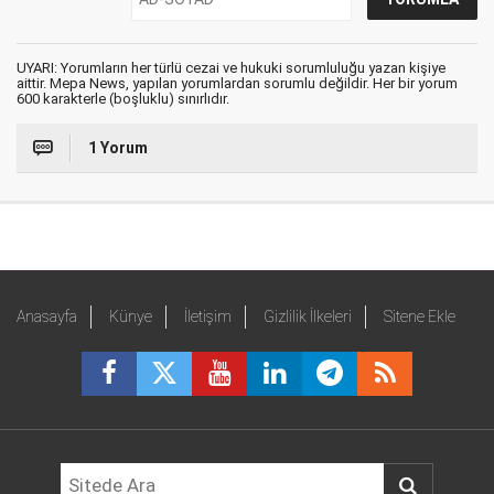
UYARI: Yorumların her türlü cezai ve hukuki sorumluluğu yazan kişiye
aittir. Mepa News, yapılan yorumlardan sorumlu değildir. Her bir yorum
600 karakterle (boşluklu) sınırlıdır.
1 Yorum
Anasayfa
Künye
İletişim
Gizlilik İlkeleri
Sitene Ekle