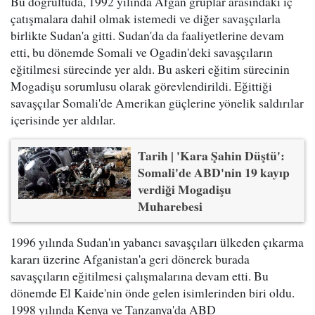
Bu doğrultuda, 1992 yılında Afgan gruplar arasındaki iç
çatışmalara dahil olmak istemedi ve diğer savaşçılarla
birlikte Sudan'a gitti. Sudan'da da faaliyetlerine devam
etti, bu dönemde Somali ve Ogadin'deki savaşçıların
eğitilmesi sürecinde yer aldı. Bu askeri eğitim sürecinin
Mogadişu sorumlusu olarak görevlendirildi. Eğittiği
savaşçılar Somali'de Amerikan güçlerine yönelik saldırılar
içerisinde yer aldılar.
Tarih | 'Kara Şahin Düştü':
Somali'de ABD'nin 19 kayıp
verdiği Mogadişu
Muharebesi
1996 yılında Sudan'ın yabancı savaşçıları ülkeden çıkarma
kararı üzerine Afganistan'a geri dönerek burada
savaşçıların eğitilmesi çalışmalarına devam etti. Bu
dönemde El Kaide'nin önde gelen isimlerinden biri oldu.
1998 yılında Kenya ve Tanzanya'da ABD