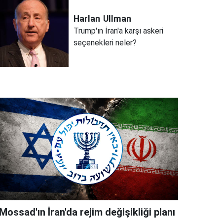
Harlan
Ullman
Trump'ın İran'a karşı askeri
seçenekleri neler?
Mossad'ın İran'da rejim değişikliği planı