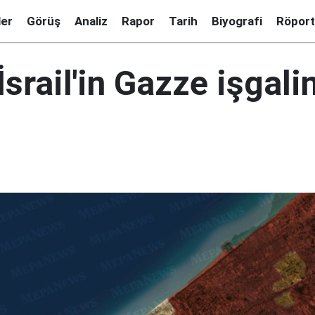
ler
Görüş
Analiz
Rapor
Tarih
Biyografi
Röport
 İsrail'in Gazze işgal