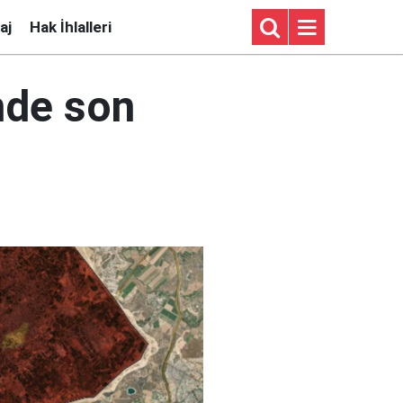
aj
Hak İhlalleri
inde son