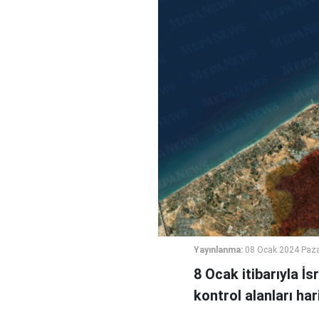
Yayınlanma:
08 Ocak 2024 Paza
8 Ocak itibarıyla İs
kontrol alanları har