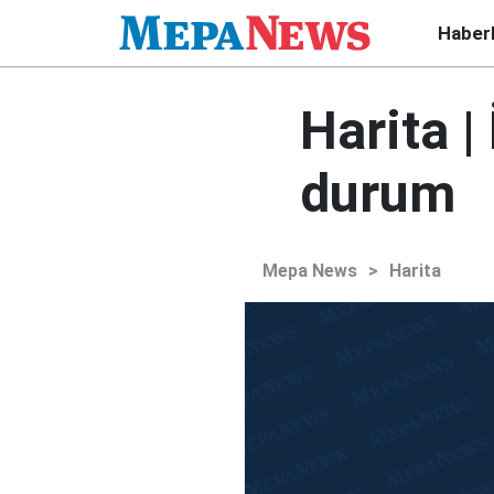
Haber
Harita |
durum
Mepa News
>
Harita