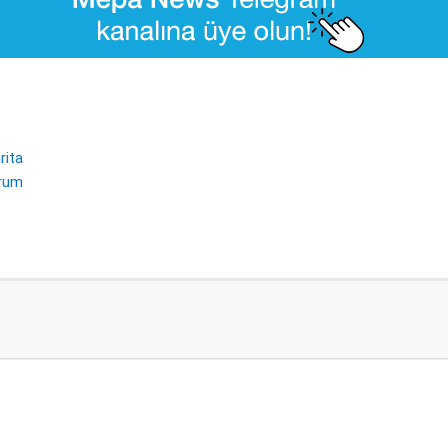
rita
urum