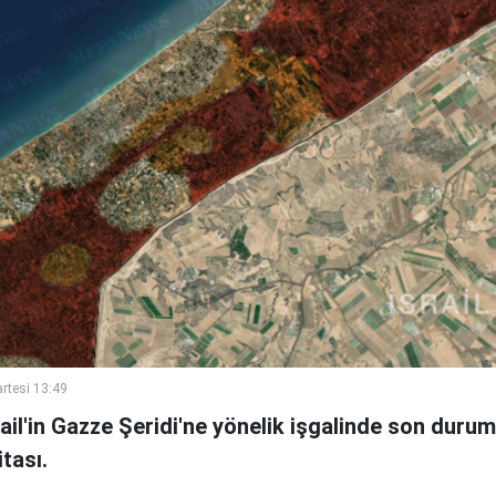
rtesi 13:49
rail'in Gazze Şeridi'ne yönelik işgalinde son duru
itası.