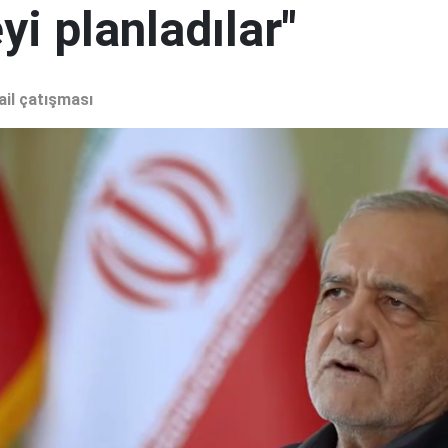
i planladılar"
ail çatışması