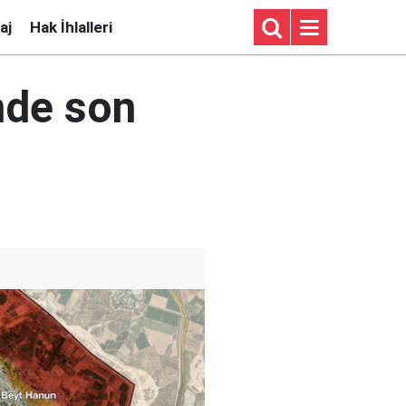
aj
Hak İhlalleri
inde son