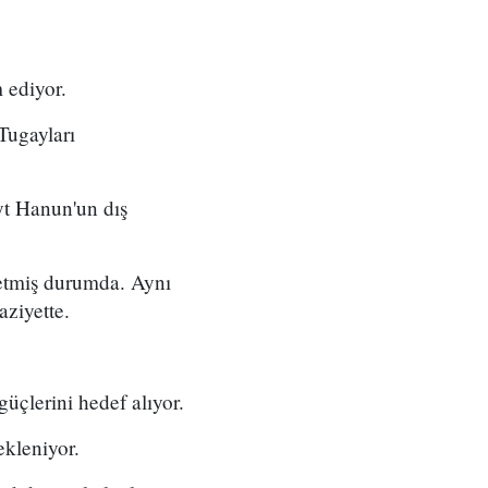
 ediyor.
Tugayları
yt Hanun'un dış
detmiş durumda. Aynı
ziyette.
 güçlerini hedef alıyor.
ekleniyor.