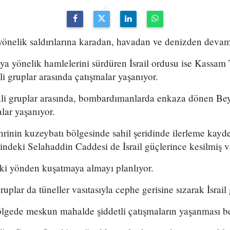
 yönelik saldırılarına karadan, havadan ve denizden devam
a yönelik hamlelerini sürdüren İsrail ordusu ise Kassam 
li gruplar arasında çatışmalar yaşanıyor.
stinli gruplar arasında, bombardımanlarda enkaza dönen Be
lar yaşanıyor.
ehrinin kuzeybatı bölgesinde sahil şeridinde ilerleme kay
deki Selahaddin Caddesi de İsrail güçlerince kesilmiş va
i iki yönden kuşatmaya almayı planlıyor.
gruplar da tüneller vasıtasıyla cephe gerisine sızarak İsrail
bölgede meskun mahalde şiddetli çatışmaların yaşanması b