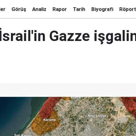
ler
Görüş
Analiz
Rapor
Tarih
Biyografi
Röport
 İsrail'in Gazze işgal