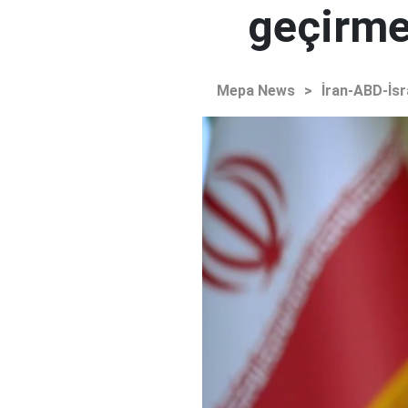
geçirmey
Mepa News
>
İran-ABD-İsr