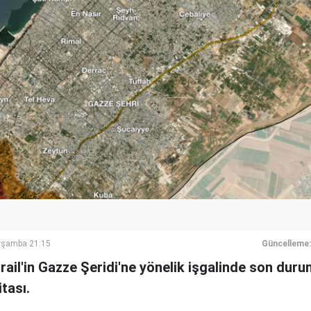
rşamba 21:15
Güncelleme:
srail'in Gazze Şeridi'ne yönelik işgalinde son dur
itası.