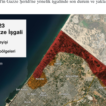
il'in Gazze Şeridi'ne yönelik işgalinde son durum ve yaklaş