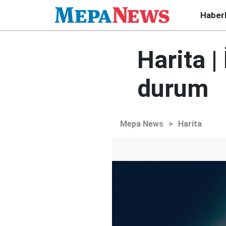
Haber
Harita |
durum
Mepa News
>
Harita