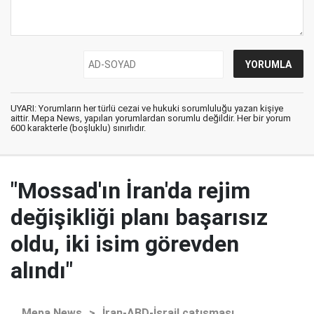
UYARI: Yorumların her türlü cezai ve hukuki sorumluluğu yazan kişiye
aittir. Mepa News, yapılan yorumlardan sorumlu değildir. Her bir yorum
600 karakterle (boşluklu) sınırlıdır.
"Mossad'ın İran'da rejim
değişikliği planı başarısız
oldu, iki isim görevden
alındı"
Mepa News
>
İran-ABD-İsrail çatışması