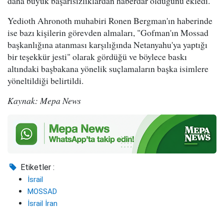
daha büyük başarısızlıklardan haberdar olduğunu ekledi.
Yedioth Ahronoth muhabiri Ronen Bergman'ın haberinde
ise bazı kişilerin görevden almaları, "Gofman'ın Mossad
başkanlığına atanması karşılığında Netanyahu'ya yaptığı
bir teşekkür jesti" olarak gördüğü ve böylece baskı
altındaki başbakana yönelik suçlamaların başka isimlere
yöneltildiği belirtildi.
Kaynak: Mepa News
Etiketler :
İsrail
MOSSAD
İsrail İran