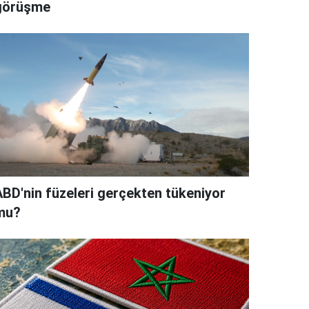
görüşme
ABD'nin füzeleri gerçekten tükeniyor
mu?