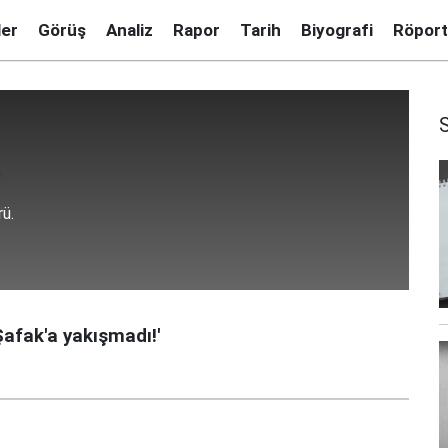
ler
Görüş
Analiz
Rapor
Tarih
Biyografi
Röport
ü.
 Şafak'a yakışmadı!'