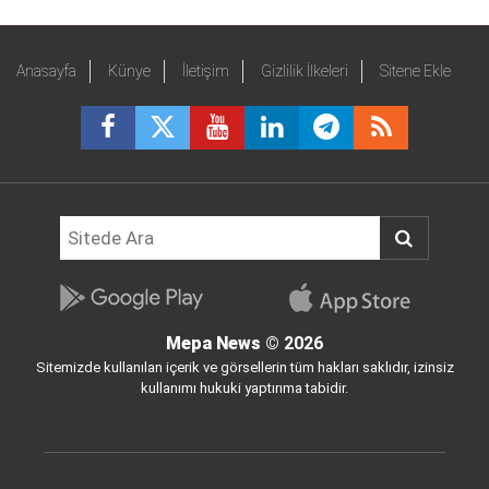
Anasayfa
Künye
İletişim
Gizlilik İlkeleri
Sitene Ekle
Mepa News
© 2026
Sitemizde kullanılan içerik ve görsellerin tüm hakları saklıdır, izinsiz
kullanımı hukuki yaptırıma tabidir.