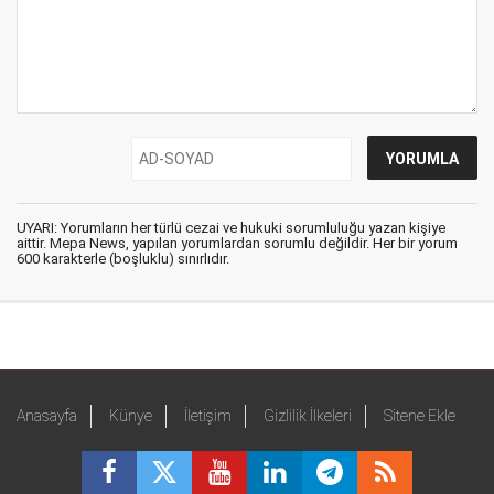
UYARI: Yorumların her türlü cezai ve hukuki sorumluluğu yazan kişiye
aittir. Mepa News, yapılan yorumlardan sorumlu değildir. Her bir yorum
600 karakterle (boşluklu) sınırlıdır.
Anasayfa
Künye
İletişim
Gizlilik İlkeleri
Sitene Ekle