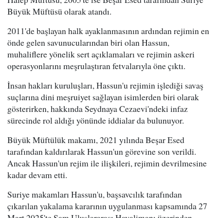
Büyük Müftüsü olarak atandı.
2011'de başlayan halk ayaklanmasının ardından rejimin en
önde gelen savunucularından biri olan Hassun,
muhaliflere yönelik sert açıklamaları ve rejimin askeri
operasyonlarını meşrulaştıran fetvalarıyla öne çıktı.
İnsan hakları kuruluşları, Hassun'u rejimin işlediği savaş
suçlarına dini meşruiyet sağlayan isimlerden biri olarak
gösterirken, hakkında Seydnaya Cezaevi'ndeki infaz
sürecinde rol aldığı yönünde iddialar da bulunuyor.
Büyük Müftülük makamı, 2021 yılında Beşar Esed
tarafından kaldırılarak Hassun'un görevine son verildi.
Ancak Hassun'un rejim ile ilişkileri, rejimin devrilmesine
kadar devam etti.
Suriye makamları Hassun'u, başsavcılık tarafından
çıkarılan yakalama kararının uygulanması kapsamında 27
Mart 2025'te Şam Uluslararası Havalimanı üzerinden