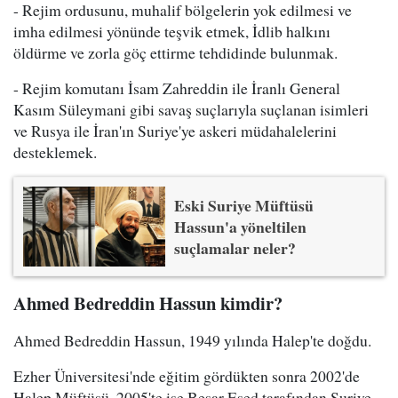
- Rejim ordusunu, muhalif bölgelerin yok edilmesi ve
imha edilmesi yönünde teşvik etmek, İdlib halkını
öldürme ve zorla göç ettirme tehdidinde bulunmak.
- Rejim komutanı İsam Zahreddin ile İranlı General
Kasım Süleymani gibi savaş suçlarıyla suçlanan isimleri
ve Rusya ile İran'ın Suriye'ye askeri müdahalelerini
desteklemek.
Eski Suriye Müftüsü
Hassun'a yöneltilen
suçlamalar neler?
Ahmed Bedreddin Hassun kimdir?
Ahmed Bedreddin Hassun, 1949 yılında Halep'te doğdu.
Ezher Üniversitesi'nde eğitim gördükten sonra 2002'de
Halep Müftüsü, 2005'te ise Beşar Esed tarafından Suriye