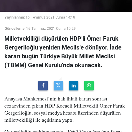
Yayınlanma:
16 Temmuz 2021 Cuma 14:18
Güncelleme:
16 Temmuz 2021 Cuma 15:29
Milletvekilliği düşürülen HDP'li Ömer Faruk
Gergerlioğlu yeniden Meclis'e dönüyor. İade
kararı bugün Türkiye Büyük Millet Meclisi
(TBMM) Genel Kurulu'nda okunacak.
Anayasa Mahkemesi’nin hak ihlali kararı sonrası
cezaevinden çıkan HDP Kocaeli Milletvekili Ömer Faruk
Gergerlioğlu, sosyal medya hesabı üzerinden düşürülen
milletvekilliği ile açıklama yaptı.
Gergerlioğlu açıklamasında, "
Vekilliğe iadem için Yargı