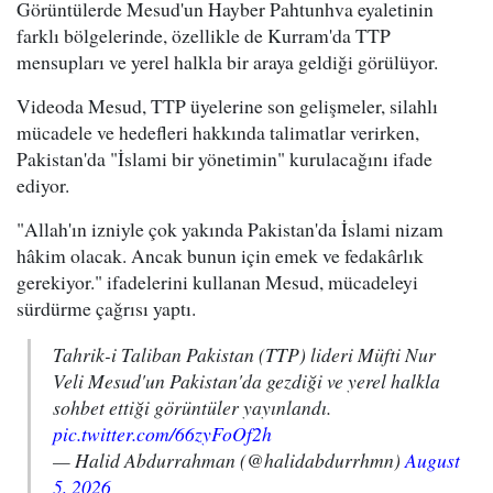
Görüntülerde Mesud'un Hayber Pahtunhva eyaletinin
farklı bölgelerinde, özellikle de Kurram'da TTP
mensupları ve yerel halkla bir araya geldiği görülüyor.
Videoda Mesud, TTP üyelerine son gelişmeler, silahlı
mücadele ve hedefleri hakkında talimatlar verirken,
Pakistan'da "İslami bir yönetimin" kurulacağını ifade
ediyor.
"Allah'ın izniyle çok yakında Pakistan'da İslami nizam
hâkim olacak. Ancak bunun için emek ve fedakârlık
gerekiyor." ifadelerini kullanan Mesud, mücadeleyi
sürdürme çağrısı yaptı.
Tahrik-i Taliban Pakistan (TTP) lideri Müfti Nur
Veli Mesud'un Pakistan'da gezdiği ve yerel halkla
sohbet ettiği görüntüler yayınlandı.
pic.twitter.com/66zyFoOf2h
— Halid Abdurrahman (@halidabdurrhmn)
August
5, 2026