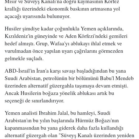
Mısır ve Süveyş Kanalı'na doğru kaymasının Körfez
krallığı üzerindeki ekonomik baskının artmasına yol
açacağı uyarısında bulunuyor.
Husiler şimdiye kadar çoğunlukla Yemen açıklarında,
Kızıldeniz'in güneyinde ve Aden Körfezi'ndeki gemileri
hedef almıştı. Grup, Wafaa'yı ablukayı ihlal etmek ve
vurulmadan önce yapılan uyarı çağrılarını görmezden
gelmekle suçladı.
ABD-İsrail'in İran'a karşı savaşı başladığından bu yana
Suudi Arabistan, petrolünün bir bölümünü Babu'l Mendeb
üzerinden alternatif güzergahla taşımaya devam etmişti.
Ancak Husilerin boğaza yönelik ablukası artık bu
seçeneği de sınırlandırıyor.
Yemen analisti Ibrahim Jalal, bu hamleyi, Suudi
Arabistan'ın bu yılın başlarında Hürmüz Boğazı'nın
kapanmasından bu yana giderek daha fazla kullandığı
alternatif güzergah olan "Süveyş Kanalı üzerinden yeniden