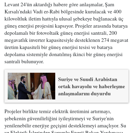
Levant 24'ün aktardığı habere göre anlaşmalar, Şam
Kırsalı'ndaki Vadi er-Rabi bölgesinde kurulacak ve 400
kilovoltluk iletim hattıyla ulusal şebekeye bağlanacak üç
güneş enerjisi projesini kapsıyor. Projeler arasında batarya
depolamalı bir fotovoltaik güneş enerjisi santrali, 200
megavatlık inverter kapasitesiyle desteklenen 274 megavat
üretim kapasiteli bir güneş enerjisi tesisi ve batarya
depolama sistemiyle donatılmış ikinci bir güneş enerjisi
santrali bulunuyor.
Suriye ve Suudi Arabistan
ortak havayolu ve haberleşme
anlaşmalarını duyurdu
Projeler birlikte temiz elektrik üretimini artırmayı,
şebekenin güvenilirliğini iyileştirmeyi ve Suriye'nin
yenilenebilir enerjiye geçişini desteklemeyi amaçlıyor. Su
ve Elektrik İşlerinden Sorumlu Enerji Bakan Yardımcısı