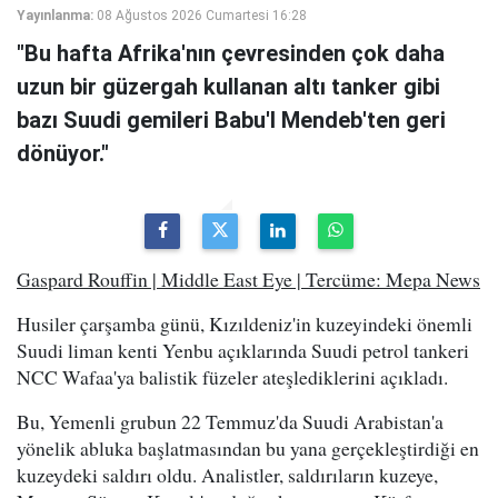
Yayınlanma:
08 Ağustos 2026 Cumartesi 16:28
"Bu hafta Afrika'nın çevresinden çok daha
uzun bir güzergah kullanan altı tanker gibi
bazı Suudi gemileri Babu'l Mendeb'ten geri
dönüyor."
Gaspard Rouffin | Middle East Eye | Tercüme: Mepa News
Husiler çarşamba günü, Kızıldeniz'in kuzeyindeki önemli
Suudi liman kenti Yenbu açıklarında Suudi petrol tankeri
NCC Wafaa'ya balistik füzeler ateşlediklerini açıkladı.
Bu, Yemenli grubun 22 Temmuz'da Suudi Arabistan'a
yönelik abluka başlatmasından bu yana gerçekleştirdiği en
kuzeydeki saldırı oldu. Analistler, saldırıların kuzeye,