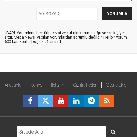
UYARI: Yorumların her türlü cezai ve hukuki sorumluluğu yazan kişiye
aittir. Mepa News, yapılan yorumlardan sorumlu değildir. Her bir yorum
600 karakterle (boşluklu) sınırlıdır.
Anasayfa
Künye
İletişim
Gizlilik İlkeleri
Sitene Ekle