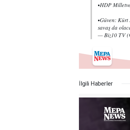
▪️HDP Milletv
▪️Güven: Kürt 
savaş da ola
— Biz10 TV 
İlgili Haberler