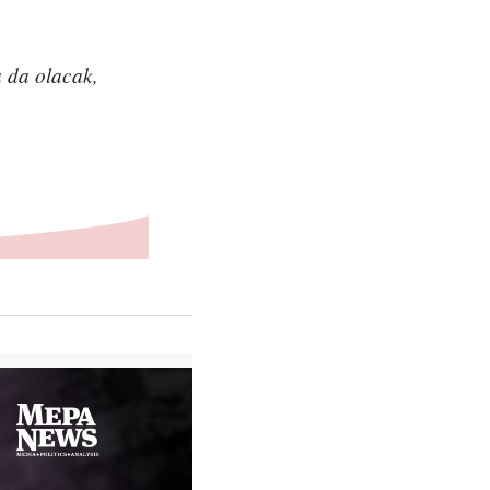
.
a da olacak,