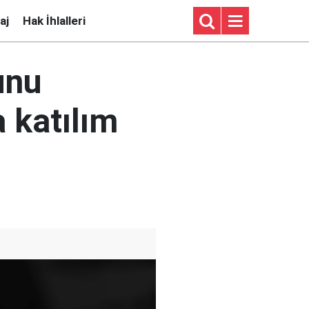
aj
Hak İhlalleri
unu
 katılım