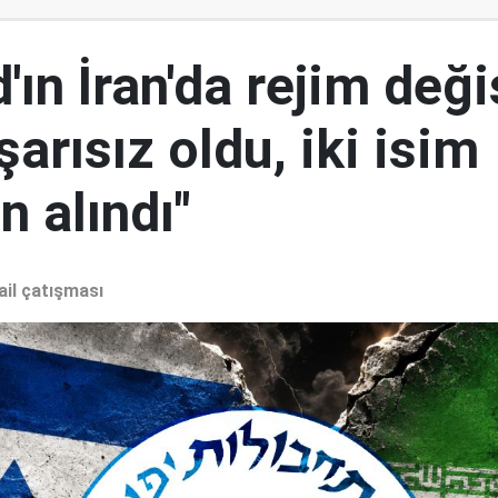
ın İran'da rejim deği
şarısız oldu, iki isim
 alındı"
ail çatışması