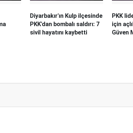
Diyarbakır'ın Kulp ilçesinde
PKK lid
ma
PKK'dan bombalı saldırı: 7
için açl
sivil hayatını kaybetti
Güven M