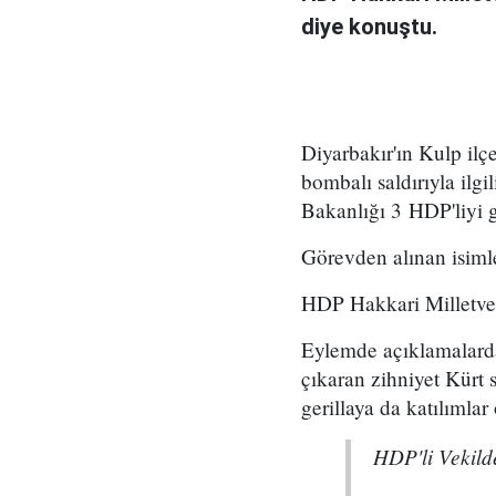
diye konuştu.
Diyarbakır'ın Kulp ilç
bombalı saldırıyla ilgil
Bakanlığı 3 HDP'liyi 
Görevden alınan isiml
HDP Hakkari Milletvek
Eylemde açıklamalarda
çıkaran zihniyet Kürt 
gerillaya da katılımlar
HDP'li Vekilde