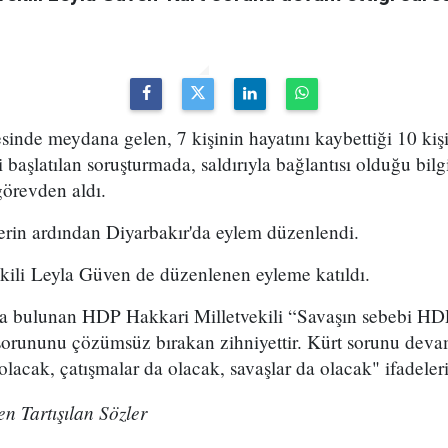
esinde meydana gelen, 7 kişinin hayatını kaybettiği 10 kiş
i başlatılan soruşturmada, saldırıyla bağlantısı olduğu bilgi
görevden aldı.
erin ardından Diyarbakır'da eylem düzenlendi.
ili Leyla Güven de düzenlenen eyleme katıldı.
 bulunan HDP Hakkari Milletvekili “Savaşın sebebi HDP 
sorununu çözümsüz bırakan zihniyettir. Kürt sorunu devam
 olacak, çatışmalar da olacak, savaşlar da olacak" ifadeleri
n Tartışılan Sözler