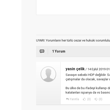
UYARI: Yorumların her türlü cezai ve hukuki sorumlulu
1 Yorum
yasin çelik
/ 14 Eylül 2019 01
Savaşın sebebi HDP değildir. Sav
çatışmalar da olacak, savaşlar d
Bu ülke de bu ifadeyi kullanıp 
katalanları ispanya da vs basın
Yanıtla
(0)
(0)