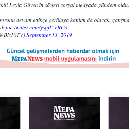
ekili Leyla Güven'in sözleri sosyal medyada gündem oldu
sorunu devam ettikçe gerillaya katılım da olacak, çatışm
cak
pic.twitter.com/yspfI5VRCo
(@Biz10TV)
September 13, 2019