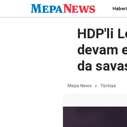
Haber
HDP'li 
devam et
da sava
Mepa News
>
Türkiye