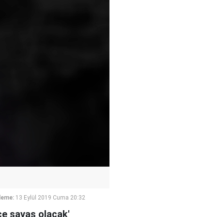
leme:
13 Eylül 2019 Cuma 20:32
ce savaş olacak'