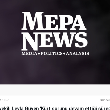
a 18:51
Güncel
ekili Leyla Güven 'Kürt sorunu devam ettiği süre