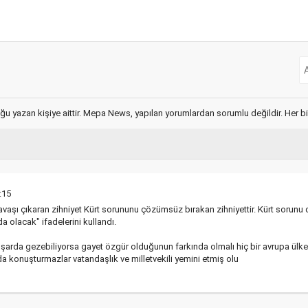
ğu yazan kişiye aittir. Mepa News, yapılan yorumlardan sorumlu değildir. Her bir 
:15
aşı çıkaran zihniyet Kürt sorununu çözümsüz bırakan zihniyettir. Kürt sorunu de
a olacak" ifadelerini kullandı.
dışarda gezebiliyorsa gayet özgür olduğunun farkında olmalı hiç bir avrupa ülk
da konuşturmazlar vatandaşlık ve milletvekili yemini etmiş olu