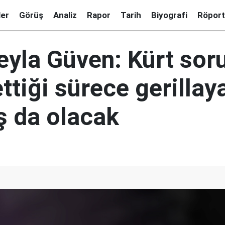
ler
Görüş
Analiz
Rapor
Tarih
Biyografi
Röport
Leyla Güven: Kürt sor
tiği sürece gerillaya
ş da olacak