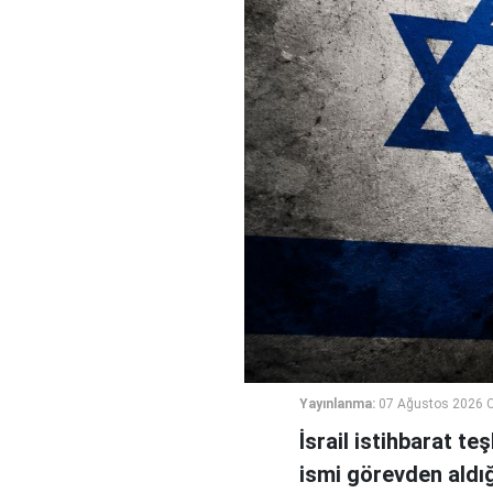
Yayınlanma:
07 Ağustos 2026 
İsrail istihbarat te
ismi görevden aldığı 