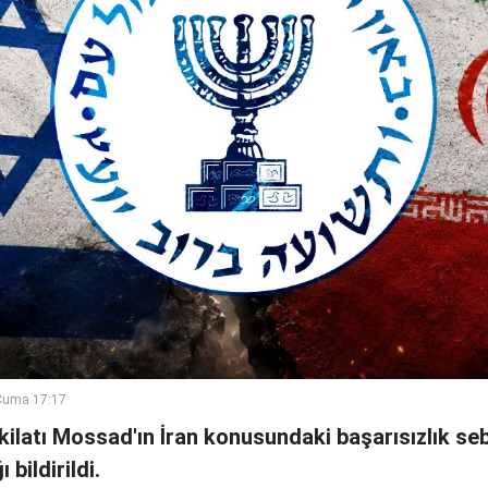
Cuma 17:17
şkilatı Mossad'ın İran konusundaki başarısızlık se
bildirildi.