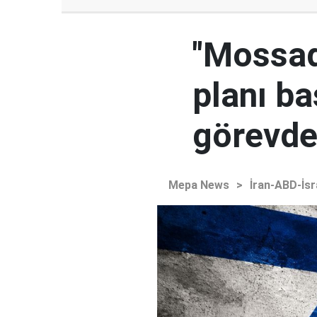
"Mossad'
planı ba
görevden
Mepa News
>
İran-ABD-İsr