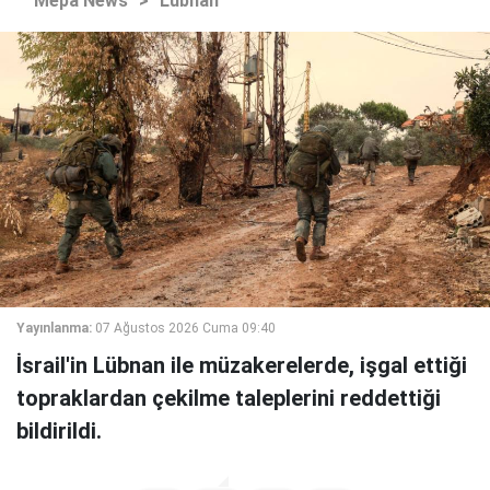
Mepa News
>
Lübnan
Yayınlanma:
07 Ağustos 2026 Cuma 09:40
İsrail'in Lübnan ile müzakerelerde, işgal ettiği
topraklardan çekilme taleplerini reddettiği
bildirildi.