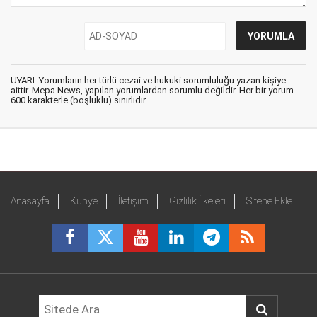
UYARI: Yorumların her türlü cezai ve hukuki sorumluluğu yazan kişiye
aittir. Mepa News, yapılan yorumlardan sorumlu değildir. Her bir yorum
600 karakterle (boşluklu) sınırlıdır.
Anasayfa
Künye
İletişim
Gizlilik İlkeleri
Sitene Ekle