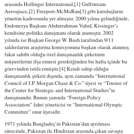
arasında Hollinger International,[1] Gulfstream
Aerospace,]2} Freeport-McMoRan[3] gibi kuruluşların
yönetim kadrosunda yer almıştır. 2000 yılına gelindiğinde,
Endonezya Başkanı Abdurrahman Vahid, Kissinger’ı
kendisine politika danışmanı olarak atamıştır. 2002
yılında ise Başkan George W. Bush tarafından 9/11
saldırılarını araştırma komisyonuna başkan olarak atanmış
fakat sahibi olduğu özel danışmanlık şirketinin
müşterilerini ifşa etmesi gerektiğinden bir hafta içinde bu
görevinden istifa etmiştir.[4] Kendi sahip olduğu
danışmanlık şirketi dışında, aynı zamanda “International
Council of J.P. Morgan Chase & Co.” üyesi ve “Trustee of
the Center for Strategic and International Studies”te
danışmandır. Bunun yanında “Foreign Policy
Association” fahri yöneticisi ve “International Olympic
Committee” onur üyesidir.
1971 yılında Bangladeş’in Pakistan’dan ayrılması
sürecinde, Pakistan ile Hindistan arasında çıkan savaşta