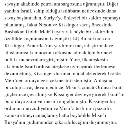
savaşın akabinde petrol ambargosuna uğramıştır. Diğer
yandan İsrail, sahip olduğu istihbarat neticesinde daha
savaş başlamadan, Suriye’ye önleyici bir saldırı yapmayı
planlamış, fakat Nixon ve Kissinger savaş öncesinde
Başbakan Golda Meir’i uyararak böyle bir saldırıdan
özellikle kaçınmasını istemiştir.[14] Bu noktada da
Kissinger, Amerika’nın yardımını meşrulaştırmak ve
uluslararası kamuoyunu arkasına almak için bir nevi
politik manevralara girişmiştir. Yine, ilk ateşkesin
akabinde İsrail ordusu ateşkese uymayarak ilerlemeye
devam etmiş, Kissinger duruma müdahale ederek Golde
Meir’den orduyu geri çekmesini istemiştir. Anlaşma
bozulup savaş devam edince, Mısır Üçüncü Ordusu İsrail
güçlerince çevrilmiş ve Kissinger devreye girerek İsrail’in
bu orduya zarar vermesini engellemiştir. Kissinger bu
ordunun mevcudiyetini ve Mısır’a teslimini pazarlık
konusu etmeyi amaçlamış hatta böylelikle Mısır’ı
Rusya’nın güdümünden çıkarabileceğini düşünmüştür.