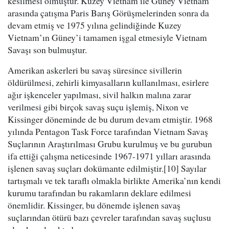
kesilmesi olmuştur. Kuzey Vietnam ile Güney Vietnam
arasında çatışma Paris Barış Görüşmelerinden sonra da
devam etmiş ve 1975 yılına gelindiğinde Kuzey
Vietnam’ın Güney’i tamamen işgal etmesiyle Vietnam
Savaşı son bulmuştur.
Amerikan askerleri bu savaş süresince sivillerin
öldürülmesi, zehirli kimyasalların kullanılması, esirlere
ağır işkenceler yapılması, sivil halkın malına zarar
verilmesi gibi birçok savaş suçu işlemiş, Nixon ve
Kissinger döneminde de bu durum devam etmiştir. 1968
yılında Pentagon Task Force tarafından Vietnam Savaş
Suçlarının Araştırılması Grubu kurulmuş ve bu gurubun
ifa ettiği çalışma neticesinde 1967-1971 yılları arasında
işlenen savaş suçları dokümante edilmiştir.[10] Sayılar
tartışmalı ve tek taraflı olmakla birlikte Amerika’nın kendi
kurumu tarafından bu rakamların deklare edilmesi
önemlidir. Kissinger, bu dönemde işlenen savaş
suçlarından ötürü bazı çevreler tarafından savaş suçlusu