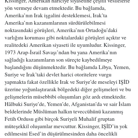
Kissinger, Amerikan hariciye siyasetine çeşitli vesilelerle
yön vermeye devam etmektedir. Bu bağlamda,
Amerika’nın Irak işgalini desteklemesi, Irak’ta
Amerika’nın kazanımlarının sürdürülebilmesi
noktasındaki görüşleri, Amerika’nın Ortadoğu’daki
varlığını koruması gibi noktalardaki görüşleri açıktır ve
realitedeki Amerikan siyaseti ile uyumludur. Kissinger,
1973 Arap-İsrail Savaşı’ndan bu yana Amerika’nın
sağladığı kazanımların son süreçte kaybedilmeye
başlandığını düşünmektedir. Bu bağlamda Libya, Yemen,
Suriye ve Irak’taki devlet harici otoritelere vurgu
yapmakta fakat özellikle Irak ve Suriye’de meseleyi IŞİD
üzerine yoğunlaştırarak bölgedeki diğer gelişmeleri ve bu
gelişmelerin müsebbibi oluşumları göz ardı etmektedir.
Hâlbuki Suriye’de, Yemen’de, Afganistan’da ve sair İslam
beldelerinde Müslüman halkın teveccühünü kazanmış
Fetih Ordusu gibi birçok Suriyeli Muhalif gruptan
müteşekkil oluşumlar mevcuttur. Kissinger, IŞİD’in yok
edilmesini Esed’in düşürülmesinden daha öncelikli