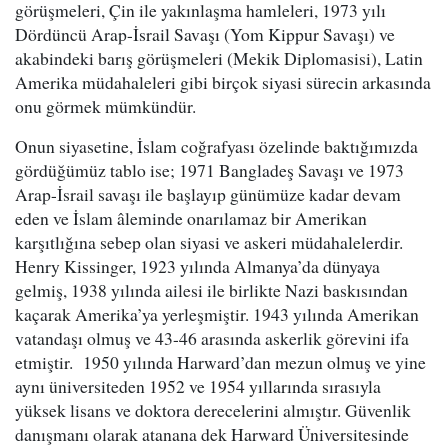
görüşmeleri, Çin ile yakınlaşma hamleleri, 1973 yılı
Dördüncü Arap-İsrail Savaşı (Yom Kippur Savaşı) ve
akabindeki barış görüşmeleri (Mekik Diplomasisi), Latin
Amerika müdahaleleri gibi birçok siyasi sürecin arkasında
onu görmek mümkündür.
Onun siyasetine, İslam coğrafyası özelinde baktığımızda
gördüğümüz tablo ise; 1971 Bangladeş Savaşı ve 1973
Arap-İsrail savaşı ile başlayıp günümüze kadar devam
eden ve İslam âleminde onarılamaz bir Amerikan
karşıtlığına sebep olan siyasi ve askeri müdahalelerdir.
Henry Kissinger, 1923 yılında Almanya’da dünyaya
gelmiş, 1938 yılında ailesi ile birlikte Nazi baskısından
kaçarak Amerika’ya yerleşmiştir. 1943 yılında Amerikan
vatandaşı olmuş ve 43-46 arasında askerlik görevini ifa
etmiştir. 1950 yılında Harward’dan mezun olmuş ve yine
aynı üniversiteden 1952 ve 1954 yıllarında sırasıyla
yüksek lisans ve doktora derecelerini almıştır. Güvenlik
danışmanı olarak atanana dek Harward Üniversitesinde