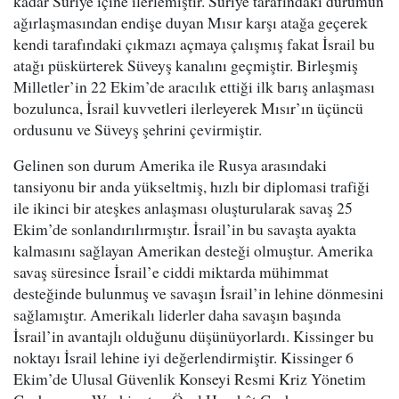
kadar Suriye içine ilerlemiştir. Suriye tarafındaki durumun
ağırlaşmasından endişe duyan Mısır karşı atağa geçerek
kendi tarafındaki çıkmazı açmaya çalışmış fakat İsrail bu
atağı püskürterek Süveyş kanalını geçmiştir. Birleşmiş
Milletler’in 22 Ekim’de aracılık ettiği ilk barış anlaşması
bozulunca, İsrail kuvvetleri ilerleyerek Mısır’ın üçüncü
ordusunu ve Süveyş şehrini çevirmiştir.
Gelinen son durum Amerika ile Rusya arasındaki
tansiyonu bir anda yükseltmiş, hızlı bir diplomasi trafiği
ile ikinci bir ateşkes anlaşması oluşturularak savaş 25
Ekim’de sonlandırılırmıştır. İsrail’in bu savaşta ayakta
kalmasını sağlayan Amerikan desteği olmuştur. Amerika
savaş süresince İsrail’e ciddi miktarda mühimmat
desteğinde bulunmuş ve savaşın İsrail’in lehine dönmesini
sağlamıştır. Amerikalı liderler daha savaşın başında
İsrail’in avantajlı olduğunu düşünüyorlardı. Kissinger bu
noktayı İsrail lehine iyi değerlendirmiştir. Kissinger 6
Ekim’de Ulusal Güvenlik Konseyi Resmi Kriz Yönetim