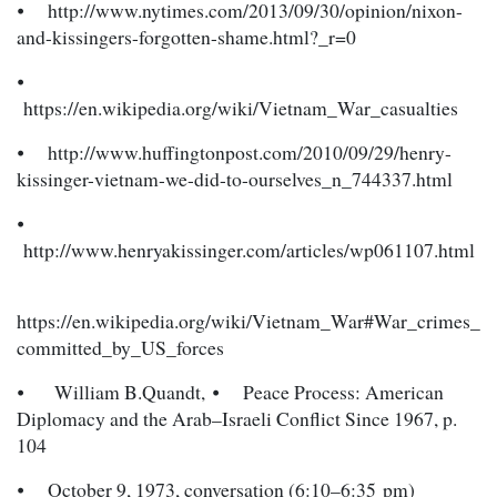
⦁ http://www.nytimes.com/2013/09/30/opinion/nixon-
and-kissingers-forgotten-shame.html?_r=0
⦁
https://en.wikipedia.org/wiki/Vietnam_War_casualties
⦁ http://www.huffingtonpost.com/2010/09/29/henry-
kissinger-vietnam-we-did-to-ourselves_n_744337.html
⦁
http://www.henryakissinger.com/articles/wp061107.html
https://en.wikipedia.org/wiki/Vietnam_War#War_crimes_
committed_by_US_forces
⦁ William B.Quandt, ⦁ Peace Process: American
Diplomacy and the Arab–Israeli Conflict Since 1967, p.
104
⦁ October 9, 1973, conversation (6:10–6:35 pm)