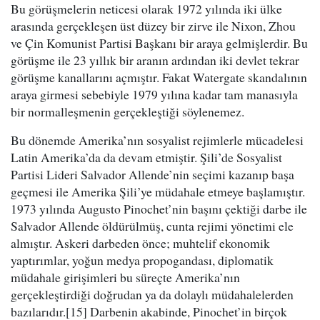
Bu görüşmelerin neticesi olarak 1972 yılında iki ülke
arasında gerçekleşen üst düzey bir zirve ile Nixon, Zhou
ve Çin Komunist Partisi Başkanı bir araya gelmişlerdir. Bu
görüşme ile 23 yıllık bir aranın ardından iki devlet tekrar
görüşme kanallarını açmıştır. Fakat Watergate skandalının
araya girmesi sebebiyle 1979 yılına kadar tam manasıyla
bir normalleşmenin gerçekleştiği söylenemez.
Bu dönemde Amerika’nın sosyalist rejimlerle mücadelesi
Latin Amerika’da da devam etmiştir. Şili’de Sosyalist
Partisi Lideri Salvador Allende’nin seçimi kazanıp başa
geçmesi ile Amerika Şili’ye müdahale etmeye başlamıştır.
1973 yılında Augusto Pinochet’nin başını çektiği darbe ile
Salvador Allende öldürülmüş, cunta rejimi yönetimi ele
almıştır. Askeri darbeden önce; muhtelif ekonomik
yaptırımlar, yoğun medya propogandası, diplomatik
müdahale girişimleri bu süreçte Amerika’nın
gerçekleştirdiği doğrudan ya da dolaylı müdahalelerden
bazılarıdır.[15] Darbenin akabinde, Pinochet’in birçok