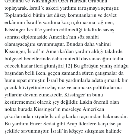
Grubunu ve Washington Özel Harekât Grubunu
toplayarak, İsrail’e askeri yardımı tartışmaya açmıştır.
Toplantıdaki bütün üst düzey komutanların ve devlet
erkânının İsrail’e yardıma karşı çıkmasına rağmen,
Kissinger İsrail’e yardım edilmediği takdirde savaş
sonrası diplomaside Amerika’nın söz sahibi
olamayacağını savunmuştur. Bundan daha vahimi
Kissinger, İsrail’in Amerika’dan yardım aldığı takdirde
bölgesel hedeflerinde daha mutedil davranacağını iddia
edecek kadar ileri gitmiştir.[12] Bu görüşün yanlış olduğu
başından belli iken, geçen zamanda süren çatışmalar da
bunu ispat etmiştir. İsrail bu yardımlarla adeta şımarık bir
çocuk hüviyetinde uzlaşmaz ve acımasız politikalarına
yıllardır devam etmektedir. Kissinger’ın bunu
kestirememesi olacak şey değildir. Lakin önemli olan
nokta burada Kissinger’ın meseleye Amerikan
çıkarlarından ziyade İsrail çıkarları açısından bakmasıdır.
Bu yardımı Enver Sedat gibi Arap liderlere karşı ise şu
şekilde savunmuştur. İsrail’in köşeye sıkışması halinde