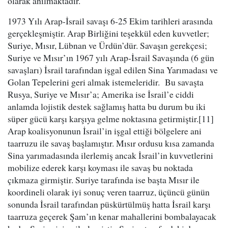
olarak anılmaktadır.
1973 Yılı Arap-İsrail savaşı 6-25 Ekim tarihleri arasında
gerçekleşmiştir. Arap Birliğini teşekkül eden kuvvetler;
Suriye, Mısır, Lübnan ve Ürdün’dür. Savaşın gerekçesi;
Suriye ve Mısır’ın 1967 yılı Arap-İsrail Savaşında (6 gün
savaşları) İsrail tarafından işgal edilen Sina Yarımadası ve
Golan Tepelerini geri almak istemeleridir. Bu savaşta
Rusya, Suriye ve Mısır’a; Amerika ise İsrail’e ciddi
anlamda lojistik destek sağlamış hatta bu durum bu iki
süper gücü karşı karşıya gelme noktasına getirmiştir.[11]
Arap koalisyonunun İsrail’in işgal ettiği bölgelere ani
taarruzu ile savaş başlamıştır. Mısır ordusu kısa zamanda
Sina yarımadasında ilerlemiş ancak İsrail’in kuvvetlerini
mobilize ederek karşı koyması ile savaş bu noktada
çıkmaza girmiştir. Suriye tarafında ise başta Mısır ile
koordineli olarak iyi sonuç veren taarruz, üçüncü günün
sonunda İsrail tarafından püskürtülmüş hatta İsrail karşı
taarruza geçerek Şam’ın kenar mahallerini bombalayacak