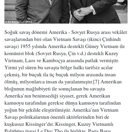
Soğuk savaş dönemi Amerika - Sovyet Rusya arası vekâlet
savaşlarından biri olan Vietnam Savaşı (ikinci Çinhindi
savaşı) 1955 yılında Amerika destekli Güney Vietnam ile
komünist blok (Sovyet Rusya, Çin v.d.) destekli Kuzey
Vietnam, Laos ve Kamboçya arasında patlak vermiştir.
Yirmi yıl süren bu savaşta bölge halkı tarifsiz acılar
çekmiş, bir buçuk ila üç buçuk milyon arasında insan
ölmüş, milyonlarca insan da yaralanmıştır.[7] Amerikan
bloğunun mağlubiyeti ile sonuçlanan bu savaşta
Amerika’nın benimsediği siyaset, gerek Amerikan
kamuoyu tarafından gerekse dünya kamuoyu tarafından
yoğun bir şekilde eleştirilmiştir. Amerika’nın Vietnam
Savaşı politikalarının önemli aktörlerinden biri de
kuşkusuz Kissinger’dır. Kissinger, Kuzey Vietnamlı
Politbüro üyesi Le Duc Tho ile birlikte, Paris Barış