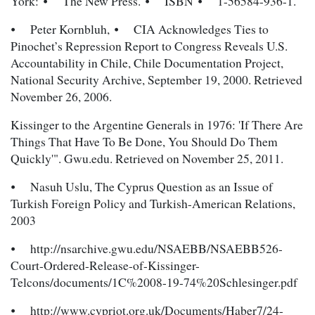
York: ⦁ The New Press. ⦁ ISBN ⦁ 1-56584-936-1.
⦁ Peter Kornbluh, ⦁ CIA Acknowledges Ties to
Pinochet’s Repression Report to Congress Reveals U.S.
Accountability in Chile, Chile Documentation Project,
National Security Archive, September 19, 2000. Retrieved
November 26, 2006.
Kissinger to the Argentine Generals in 1976: 'If There Are
Things That Have To Be Done, You Should Do Them
Quickly'". Gwu.edu. Retrieved on November 25, 2011.
⦁ Nasuh Uslu, The Cyprus Question as an Issue of
Turkish Foreign Policy and Turkish-American Relations,
2003
⦁ http://nsarchive.gwu.edu/NSAEBB/NSAEBB526-
Court-Ordered-Release-of-Kissinger-
Telcons/documents/1C%2008-19-74%20Schlesinger.pdf
⦁ http://www.cypriot.org.uk/Documents/Haber7/24-