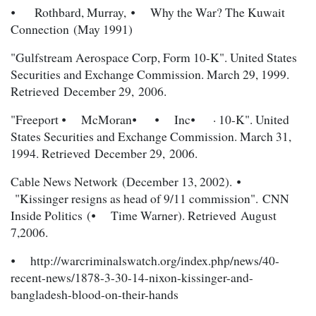
⦁ Rothbard, Murray, ⦁ Why the War? The Kuwait
Connection (May 1991)
"Gulfstream Aerospace Corp, Form 10-K". United States
Securities and Exchange Commission. March 29, 1999.
Retrieved December 29, 2006.
"Freeport ⦁ McMoran⦁ ⦁ Inc⦁ · 10-K". United
States Securities and Exchange Commission. March 31,
1994. Retrieved December 29, 2006.
Cable News Network (December 13, 2002). ⦁
"Kissinger resigns as head of 9/11 commission". CNN
Inside Politics (⦁ Time Warner). Retrieved August
7,2006.
⦁ http://warcriminalswatch.org/index.php/news/40-
recent-news/1878-3-30-14-nixon-kissinger-and-
bangladesh-blood-on-their-hands