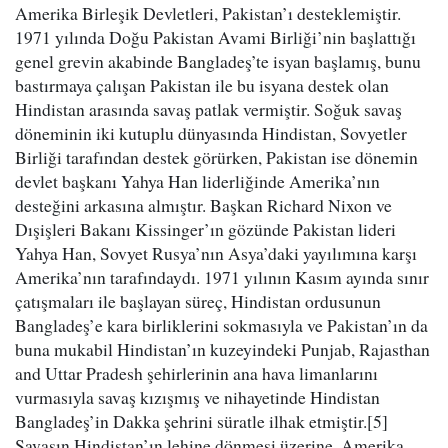
Amerika Birleşik Devletleri, Pakistan’ı desteklemiştir.
1971 yılında Doğu Pakistan Avami Birliği’nin başlattığı
genel grevin akabinde Bangladeş’te isyan başlamış, bunu
bastırmaya çalışan Pakistan ile bu isyana destek olan
Hindistan arasında savaş patlak vermiştir. Soğuk savaş
döneminin iki kutuplu dünyasında Hindistan, Sovyetler
Birliği tarafından destek görürken, Pakistan ise dönemin
devlet başkanı Yahya Han liderliğinde Amerika’nın
desteğini arkasına almıştır. Başkan Richard Nixon ve
Dışişleri Bakanı Kissinger’ın gözünde Pakistan lideri
Yahya Han, Sovyet Rusya’nın Asya’daki yayılımına karşı
Amerika’nın tarafındaydı. 1971 yılının Kasım ayında sınır
çatışmaları ile başlayan süreç, Hindistan ordusunun
Bangladeş’e kara birliklerini sokmasıyla ve Pakistan’ın da
buna mukabil Hindistan’ın kuzeyindeki Punjab, Rajasthan
and Uttar Pradesh şehirlerinin ana hava limanlarını
vurmasıyla savaş kızışmış ve nihayetinde Hindistan
Bangladeş’in Dakka şehrini süratle ilhak etmiştir.[5]
Savaşın Hindistan’ın lehine dönmesi üzerine, Amerika