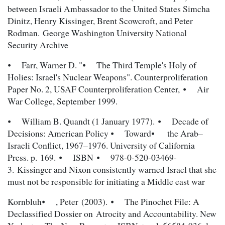
between Israeli Ambassador to the United States Simcha
Dinitz, Henry Kissinger, Brent Scowcroft, and Peter
Rodman. George Washington University National
Security Archive
⦁ Farr, Warner D. "⦁ The Third Temple's Holy of
Holies: Israel's Nuclear Weapons". Counterproliferation
Paper No. 2, USAF Counterproliferation Center, ⦁ Air
War College, September 1999.
⦁ William B. Quandt (1 January 1977). ⦁ Decade of
Decisions: American Policy ⦁ Toward⦁ the Arab–
Israeli Conflict, 1967–1976. University of California
Press. p. 169. ⦁ ISBN ⦁ 978-0-520-03469-
3. Kissinger and Nixon consistently warned Israel that she
must not be responsible for initiating a Middle east war
Kornbluh⦁ , Peter (2003). ⦁ The Pinochet File: A
Declassified Dossier on Atrocity and Accountability. New