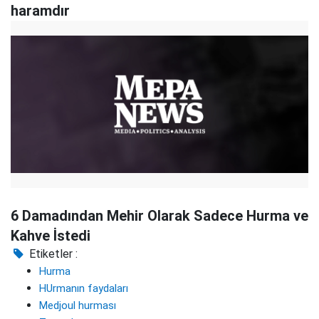
haramdır
6 Damadından Mehir Olarak Sadece Hurma ve
Kahve İstedi
Etiketler :
Hurma
HUrmanın faydaları
Medjoul hurması