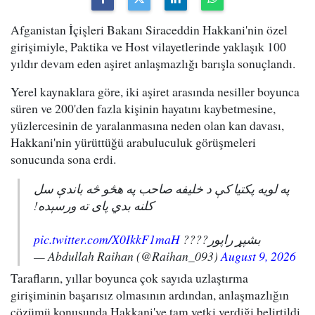
Afganistan İçişleri Bakanı Siraceddin Hakkani'nin özel
girişimiyle, Paktika ve Host vilayetlerinde yaklaşık 100
yıldır devam eden aşiret anlaşmazlığı barışla sonuçlandı.
Yerel kaynaklara göre, iki aşiret arasında nesiller boyunca
süren ve 200'den fazla kişinin hayatını kaybetmesine,
yüzlercesinin de yaralanmasına neden olan kan davası,
Hakkani'nin yürüttüğü arabuluculuk görüşmeleri
sonucunda sona erdi.
په لویه پکتیا کې د خلیفه صاحب په هڅو څه باندې سل
کلنه بدي پای ته ورسېده!
pic.twitter.com/X0IkkF1maH
بشپړ راپور????
— Abdullah Raihan (@Raihan_093)
August 9, 2026
Tarafların, yıllar boyunca çok sayıda uzlaştırma
girişiminin başarısız olmasının ardından, anlaşmazlığın
çözümü konusunda Hakkani'ye tam yetki verdiği belirtildi.