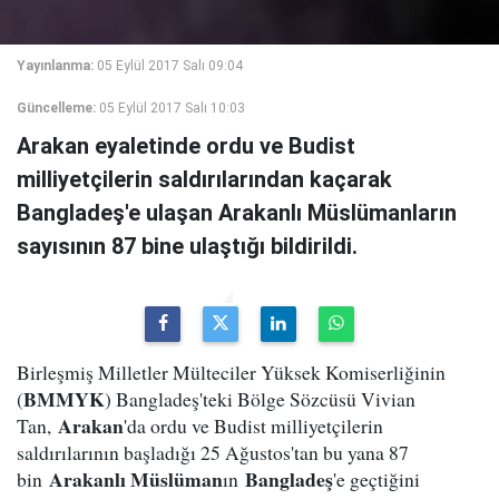
Yayınlanma:
05 Eylül 2017 Salı 09:04
Güncelleme:
05 Eylül 2017 Salı 10:03
Arakan eyaletinde ordu ve Budist
milliyetçilerin saldırılarından kaçarak
Bangladeş'e ulaşan Arakanlı Müslümanların
sayısının 87 bine ulaştığı bildirildi.
Birleşmiş Milletler Mülteciler Yüksek Komiserliğinin
BMMYK
(
) Bangladeş'teki Bölge Sözcüsü Vivian
Arakan
Tan,
'da ordu ve Budist milliyetçilerin
saldırılarının başladığı 25 Ağustos'tan bu yana 87
Arakanlı Müslüman
Bangladeş
bin
ın
'e geçtiğini