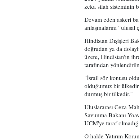
zeka silah sisteminin b
Devam eden askeri bağl
anlaşmalarını “ulusal ç
Hindistan Dışişleri B
doğrudan ya da dolaylı
üzere, Hindistan'ın ihr
tarafından yönlendiril
"İsrail söz konusu oldu
olduğumuz bir ülkedir.
durmuş bir ülkedir."
Uluslararası Ceza Mah
Savunma Bakanı Yoav G
UCM'ye taraf olmadığı 
O halde Yatırım Korum