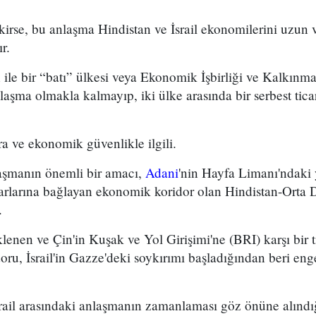
irse, bu anlaşma Hindistan ve İsrail ekonomilerini uzun 
r.
 ile bir “batı” ülkesi veya Ekonomik İşbirliği ve Kalkın
nlaşma olmakla kalmayıp, iki ülke arasında bir serbest tic
a ve ekonomik güvenlikle ilgili.
aşmanın önemli bir amacı,
Adani
'nin Hayfa Limanı'ndaki 
azarlarına bağlayan ekonomik koridor olan Hindistan-Orta
.
enen ve Çin'in Kuşak ve Yol Girişimi'ne (BRI) karşı bir t
ru, İsrail'in Gazze'deki soykırımı başladığından beri enge
rail arasındaki anlaşmanın zamanlaması göz önüne alınd