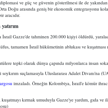
diplomasi ve güç ve güvenin gösterilmesi ile de yakından
e Orta Doğu arasında geniş bir ekonomik entegrasyonu kola
r aracıdır.
 yatırım
İsrail Gazze'de tahminen 200.000 kişiyi öldürdü, yaraladı
nüfus, tamamen İsrail hükümetinin ablukası ve kuşatması n
tülere tepki olarak dünya çapında milyonlarca insan sok
'i soykırım suçlamasıyla Uluslararası Adalet Divanı'na (
bargosu
imzaladı. Örneğin Kolombiya, İsrail'e kömür ihrac
l, kuşatmayı kırmak umuduyla Gazze'ye yardım, gıda ve il
losu)