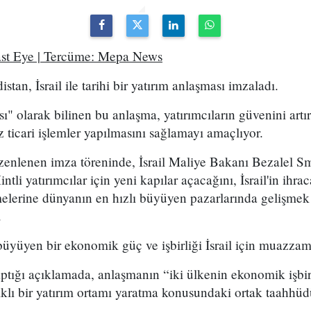
ast Eye | Tercüme: Mepa News
stan, İsrail ile tarihi bir yatırım anlaşması imzaladı.
ı" olarak bilinen bu anlaşma, yatırımcıların güvenini artı
 ticari işlemler yapılmasını sağlamayı amaçlıyor.
üzenlenen imza töreninde, İsrail Maliye Bakanı Bezalel S
ntli yatırımcılar için yeni kapılar açacağını, İsrail'in ihra
etmelerine dünyanın en hızlı büyüyen pazarlarında gelişmek
.
üyüyen bir ekonomik güç ve işbirliği İsrail için muazzam b
ptığı açıklamada, anlaşmanın “iki ülkenin ekonomik işbir
lı bir yatırım ortamı yaratma konusundaki ortak taahhüdü