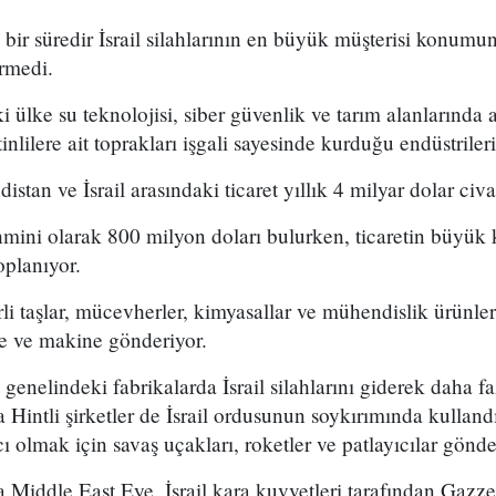
n bir süredir İsrail silahlarının en büyük müşterisi konum
irmedi.
ki ülke su teknolojisi, siber güvenlik ve tarım alanlarında
stinlilere ait toprakları işgali sayesinde kurduğu endüstrileri
distan ve İsrail arasındaki ticaret yıllık 4 milyar dolar civa
tahmini olarak 800 milyon doları bulurken, ticaretin büyük 
oplanıyor.
rli taşlar, mücevherler, kimyasallar ve mühendislik ürünler
re ve makine gönderiyor.
enelindeki fabrikalarda İsrail silahlarını giderek daha faz
Hintli şirketler de İsrail ordusunun soykırımında kullan
 olmak için savaş uçakları, roketler ve patlayıcılar gönde
a Middle East Eye, İsrail kara kuvvetleri tarafından Gazze