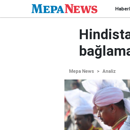
Haber
Hindista
bağlama
Mepa News
>
Analiz