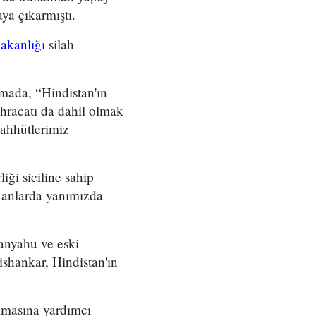
ya çıkarmıştı.
Bakanlığı
silah
mada, “Hindistan'ın
ihracatı da dahil olmak
taahhütlerimiz
iği siciline sahip
ı anlarda yanımızda
anyahu ve eski
shankar, Hindistan'ın
lmasına yardımcı