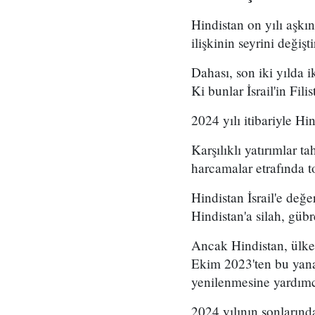
Hindistan on yılı aşkı
ilişkinin seyrini değişt
Dahası, son iki yılda i
Ki bunlar İsrail'in Fili
2024 yılı itibariyle Hin
Karşılıklı yatırımlar 
harcamalar etrafında t
Hindistan İsrail'e değe
Hindistan'a silah, güb
Ancak Hindistan, ülke g
Ekim 2023'ten bu yana 
yenilenmesine yardımcı
2024 yılının sonlarınd