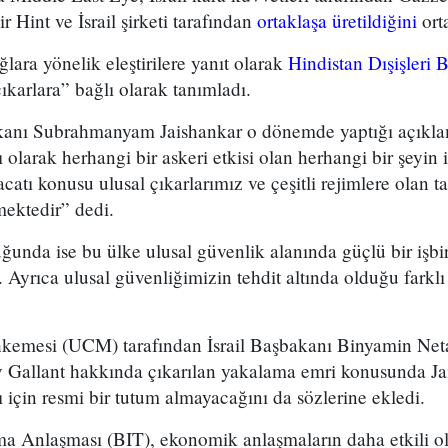
ir Hint ve İsrail şirketi tarafından
ortaklaşa üretildiğini
orta
ara yönelik eleştirilere yanıt olarak
Hindistan Dışişleri 
ıkarlara” bağlı olarak tanımladı.
akanı Subrahmanyam Jaishankar o dönemde yaptığı açıkla
 olarak herhangi bir askeri etkisi olan herhangi bir şeyin 
acatı konusu ulusal çıkarlarımız ve çeşitli rejimlere olan 
mektedir” dedi.
ğunda ise bu ülke ulusal güvenlik alanında güçlü bir işbirl
 Ayrıca ulusal güvenliğimizin tehdit altında olduğu farkl
kemesi (UCM) tarafından İsrail Başbakanı Binyamin Net
allant hakkında çıkarılan yakalama emri konusunda Jai
için resmi bir tutum almayacağını da sözlerine ekledi.
a Anlaşması (BIT), ekonomik anlaşmaların daha etkili o