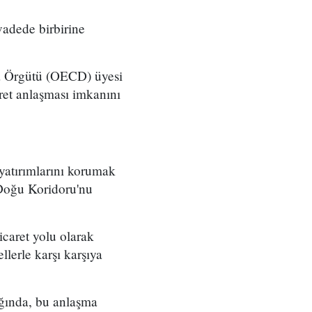
vadede birbirine
ma Örgütü (OECD) üyesi
aret anlaşması imkanını
yatırımlarını korumak
 Doğu Koridoru'nu
icaret yolu olarak
llerle karşı karşıya
ığında, bu anlaşma