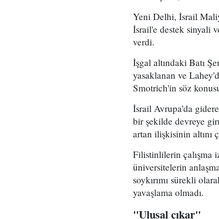
Yeni Delhi, İsrail Mal
İsrail'e destek sinyal
verdi.
İşgal altındaki Batı Şer
yasaklanan ve Lahey'd
Smotrich'in söz konusu
İsrail Avrupa'da gide
bir şekilde devreye gir
artan ilişkisinin altını
Filistinlilerin çalışma
üniversitelerin anlaşm
soykırımı sürekli olar
yavaşlama olmadı.
"Ulusal çıkar"