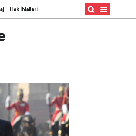
aj
Hak İhlalleri
e