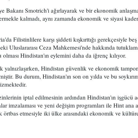
iye Bakanı Smotrich'i ağırlayarak ve bir ekonomik anlaşm
i vermekle kalmadı, aynı zamanda ekonomik ve siyasi kade
ia'da Filistinlilere karşı şiddeti kışkırttığı gerekçesiyle beş
eki Uluslararası Ceza Mahkemesi'nde hakkında tutuklama 
 olması Hindistan'ın eylemini daha da iğrenç kılıyor.
rek yalnızlaşırken, Hindistan güvenlik ve ekonomik tampo
miştir. Bu durum, Hindistan'ın son on yılda ve bu soykırım 
 çizmektedir.
 izinlerinin iptal edilmesinin ardından Hindistan'ın işgücü 
alar imzalaması ve yeni değişim programları ile Hint ana
ak örtbas etmesiyle iki ülke arasındaki ekonomik ve kültür