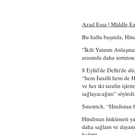
Azad Essa | Middle E
Bu hafta başında, Hindi
"İkili Yatırım Anlaşmas
arasında daha sorunsuz
8 Eylül'de Delhi'de d
“hem İsrailli hem de Hi
ve her iki tarafın işl
sağlayacağını” söyledi
Smotrich, “Hindistan b
Hindistan hükümeti ya
daha sağlam ve dayanık
belirtti.