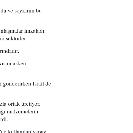
unda ve soykırım bu
 anlaşmalar imzaladı.
ni sektörler.
rındadır.
kısmı askeri
i gönderirken İsrail de
la ortak üretiyor.
dığı malzemelerin
rdi.
'de kullanılan yapay