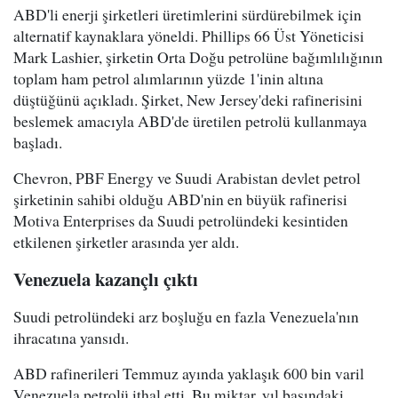
ABD'li enerji şirketleri üretimlerini sürdürebilmek için
alternatif kaynaklara yöneldi. Phillips 66 Üst Yöneticisi
Mark Lashier, şirketin Orta Doğu petrolüne bağımlılığının
toplam ham petrol alımlarının yüzde 1'inin altına
düştüğünü açıkladı. Şirket, New Jersey'deki rafinerisini
beslemek amacıyla ABD'de üretilen petrolü kullanmaya
başladı.
Chevron, PBF Energy ve Suudi Arabistan devlet petrol
şirketinin sahibi olduğu ABD'nin en büyük rafinerisi
Motiva Enterprises da Suudi petrolündeki kesintiden
etkilenen şirketler arasında yer aldı.
Venezuela kazançlı çıktı
Suudi petrolündeki arz boşluğu en fazla Venezuela'nın
ihracatına yansıdı.
ABD rafinerileri Temmuz ayında yaklaşık 600 bin varil
Venezuela petrolü ithal etti. Bu miktar, yıl başındaki