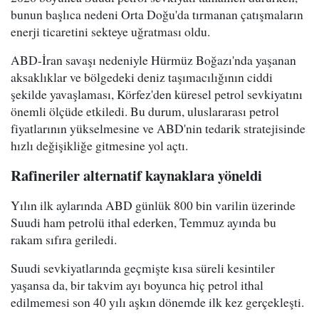
bunun başlıca nedeni Orta Doğu'da tırmanan çatışmaların
enerji ticaretini sekteye uğratması oldu.
ABD-İran savaşı nedeniyle Hürmüz Boğazı'nda yaşanan
aksaklıklar ve bölgedeki deniz taşımacılığının ciddi
şekilde yavaşlaması, Körfez'den küresel petrol sevkiyatını
önemli ölçüde etkiledi. Bu durum, uluslararası petrol
fiyatlarının yükselmesine ve ABD'nin tedarik stratejisinde
hızlı değişikliğe gitmesine yol açtı.
Rafineriler alternatif kaynaklara yöneldi
Yılın ilk aylarında ABD günlük 800 bin varilin üzerinde
Suudi ham petrolü ithal ederken, Temmuz ayında bu
rakam sıfıra geriledi.
Suudi sevkiyatlarında geçmişte kısa süreli kesintiler
yaşansa da, bir takvim ayı boyunca hiç petrol ithal
edilmemesi son 40 yılı aşkın dönemde ilk kez gerçekleşti.