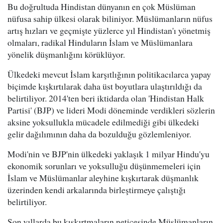
Bu doğrultuda Hindistan dünyanın en çok Müslüman
nüfusa sahip ülkesi olarak biliniyor. Müslümanların nüfus
artış hızları ve geçmişte yüzlerce yıl Hindistan'ı yönetmiş
olmaları, radikal Hinduların İslam ve Müslümanlara
yönelik düşmanlığını körüklüyor.
Ülkedeki mevcut İslam karşıtlığının politikacılarca yapay
biçimde kışkırtılarak daha üst boyutlara ulaştırıldığı da
belirtiliyor. 2014'ten beri iktidarda olan 'Hindistan Halk
Partisi' (BJP) ve lideri Modi döneminde verdikleri sözlerin
aksine yoksullukla mücadele edilmediği gibi ülkedeki
gelir dağılımının daha da bozulduğu gözlemleniyor.
Modi'nin ve BJP'nin ülkedeki yaklaşık 1 milyar Hindu'yu
ekonomik sorunları ve yoksulluğu düşünmemeleri için
İslam ve Müslümanlar aleyhine kışkırtarak düşmanlık
üzerinden kendi arkalarında birleştirmeye çalıştığı
belirtiliyor.
Son yıllarda bu kışkırtmaların neticesinde Müslümanların