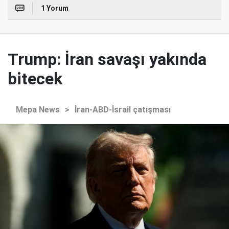
1 Yorum
Trump: İran savaşı yakında
bitecek
Mepa News
>
İran-ABD-İsrail çatışması