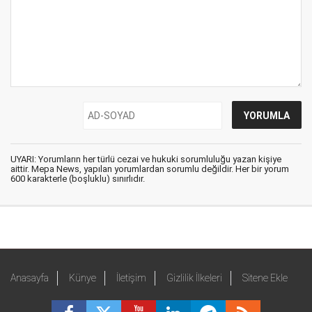
UYARI: Yorumların her türlü cezai ve hukuki sorumluluğu yazan kişiye
aittir. Mepa News, yapılan yorumlardan sorumlu değildir. Her bir yorum
600 karakterle (boşluklu) sınırlıdır.
Anasayfa
Künye
İletişim
Gizlilik İlkeleri
Sitene Ekle