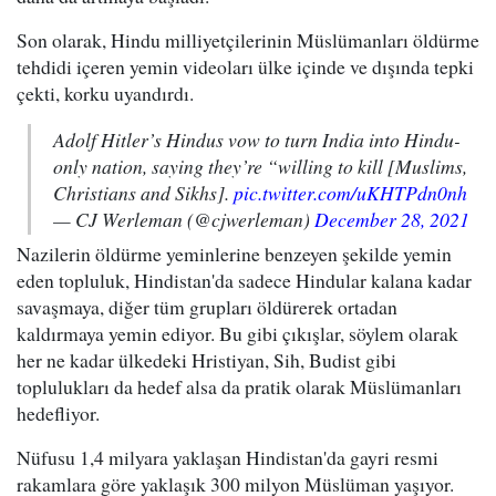
Son olarak, Hindu milliyetçilerinin Müslümanları öldürme
tehdidi içeren yemin videoları ülke içinde ve dışında tepki
çekti, korku uyandırdı.
Adolf Hitler’s Hindus vow to turn India into Hindu-
only nation, saying they’re “willing to kill [Muslims,
Christians and Sikhs].
pic.twitter.com/uKHTPdn0nh
— CJ Werleman (@cjwerleman)
December 28, 2021
Nazilerin öldürme yeminlerine benzeyen şekilde yemin
eden topluluk, Hindistan'da sadece Hindular kalana kadar
savaşmaya, diğer tüm grupları öldürerek ortadan
kaldırmaya yemin ediyor. Bu gibi çıkışlar, söylem olarak
her ne kadar ülkedeki Hristiyan, Sih, Budist gibi
toplulukları da hedef alsa da pratik olarak Müslümanları
hedefliyor.
Nüfusu 1,4 milyara yaklaşan Hindistan'da gayri resmi
rakamlara göre yaklaşık 300 milyon Müslüman yaşıyor.