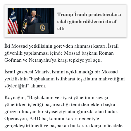
Trump İranlı protestoculara
silah gönderdiklerini itiraf
etti
İki Mossad yetkilisinin görevden alınması kararı, İsrail
güvenlik yapılanması içinde Mossad başkanı Roman
Gofman ve Netanyahu'ya karşı tepkiye yol açtı.
İsrail gazetesi Maariv, ismini açıklamadığı bir Mossad
yetkilisinin "başbakanın istihbarat teşkilatını mahvettiğini
söylediğini" aktardı.
Kaynağın, "Başbakanın ve siyasi yönetimin savaşı
yönetirken işlediği başarısızlığı temizlemekten başka
görevi olmayan bir siyasetçiyi atadığınızda olan budur.
Operasyon, ABD başkanının kararı nedeniyle
gerçekleştirilmedi ve başbakan bu karara karşı mücadele