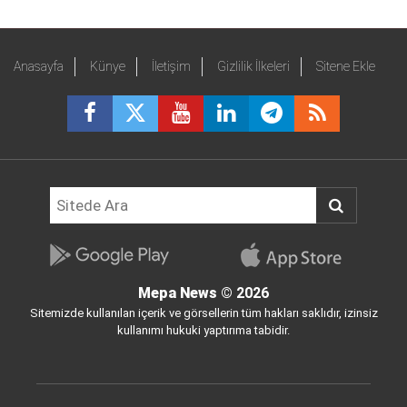
Anasayfa
Künye
İletişim
Gizlilik İlkeleri
Sitene Ekle
Mepa News
© 2026
Sitemizde kullanılan içerik ve görsellerin tüm hakları saklıdır, izinsiz
kullanımı hukuki yaptırıma tabidir.