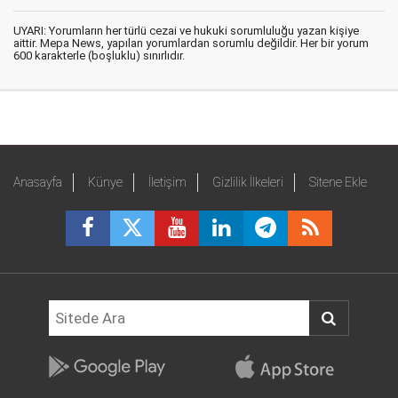
UYARI: Yorumların her türlü cezai ve hukuki sorumluluğu yazan kişiye
aittir. Mepa News, yapılan yorumlardan sorumlu değildir. Her bir yorum
600 karakterle (boşluklu) sınırlıdır.
Anasayfa
Künye
İletişim
Gizlilik İlkeleri
Sitene Ekle