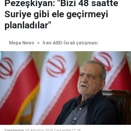
Pezeşkiyan: "Bizi 48 saatte
Suriye gibi ele geçirmeyi
planladılar"
Mepa News
>
İran-ABD-İsrail çatışması
Yayınlanma:
05 Ağustos 2026 Çarşamba 22:38