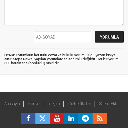
UYARI: Yorumların her türlü cezai ve hukuki sorumluluğu yazan kişiye
aittir. Mepa News, yapılan yorumlardan sorumlu değildir. Her bir yorum
600 karakterle (boşluklu) sınırlıdır.
Anasayfa
Künye
İletişim
Gizlilik İlkeleri
Sitene Ekle