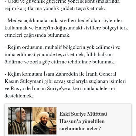
- Ordu ve güvenlik güçlerine yönelik konuşmalarında
rejim karşıtlarına yönelik şiddeti teşvik etmek.
- Medya açıklamalarında sivilleri hedef alan söylemler
kullanmak ve Halep'in doğusundaki sivillere bölgeyi terk
etmeleri çağrısında bulunmak.
- Rejim ordusunu, muhalif bölgelerin yok edilmesi ve
imha edilmesi yönünde teşvik etmek, İdlib halkını
öldürme ve zorla göç ettirme tehdidinde bulunmak.
- Rejim komutanı İsam Zahreddin ile İranlı General
Kasım Süleymani gibi savaş suçlarıyla suçlanan isimleri
ve Rusya ile İran'ın Suriye'ye askeri müdahalelerini
desteklemek.
Eski Suriye Müftüsü
Hassun'a yöneltilen
suçlamalar neler?