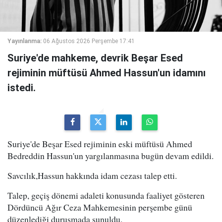
Yayınlanma:
06 Ağustos 2026 Perşembe 17:41
Suriye'de mahkeme, devrik Beşar Esed
rejiminin müftüsü Ahmed Hassun'un idamını
istedi.
Suriye'de Beşar Esed rejiminin eski müftüsü Ahmed
Bedreddin Hassun'un yargılanmasına bugün devam edildi.
Savcılık,Hassun hakkında idam cezası talep etti.
Talep, geçiş dönemi adaleti konusunda faaliyet gösteren
Dördüncü Ağır Ceza Mahkemesinin perşembe günü
düzenlediği duruşmada sunuldu.