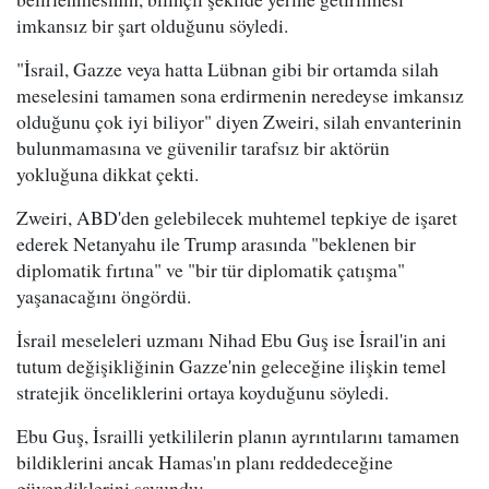
imkansız bir şart olduğunu söyledi.
"İsrail, Gazze veya hatta Lübnan gibi bir ortamda silah
meselesini tamamen sona erdirmenin neredeyse imkansız
olduğunu çok iyi biliyor" diyen Zweiri, silah envanterinin
bulunmamasına ve güvenilir tarafsız bir aktörün
yokluğuna dikkat çekti.
Zweiri, ABD'den gelebilecek muhtemel tepkiye de işaret
ederek Netanyahu ile Trump arasında "beklenen bir
diplomatik fırtına" ve "bir tür diplomatik çatışma"
yaşanacağını öngördü.
İsrail meseleleri uzmanı Nihad Ebu Guş ise İsrail'in ani
tutum değişikliğinin Gazze'nin geleceğine ilişkin temel
stratejik önceliklerini ortaya koyduğunu söyledi.
Ebu Guş, İsrailli yetkililerin planın ayrıntılarını tamamen
bildiklerini ancak Hamas'ın planı reddedeceğine
güvendiklerini savundu: