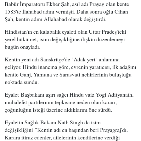
Babür İmparatoru Ekber Şah, asıl adı Prayag olan kente
1583'te İlahabad adını vermişti. Daha sonra oğlu Cihan
Şah, kentin adını Allahabad olarak değiştirdi.
Hindistan'ın en kalabalık eyaleti olan Uttar Pradeş'teki
yerel hükümet, isim değişikliğine ilişkin düzenlemeyi
bugün onayladı.
Kentin yeni adı Sanskritçe'de "Adak yeri" anlamına
geliyor. Hindu inancına göre, evrenin yaratıcısı, ilk adağını
kentte Ganj, Yamuna ve Sarasvati nehirlerinin buluştuğu
noktada sundu.
Eyalet Başbakanı aşırı sağcı Hindu vaiz Yogi Adityanath,
muhalefet partilerinin tepkisine neden olan kararı,
çoğunluğun isteği üzerine aldıklarını öne sürdü.
Eyaletin Sağlık Bakanı Nath Singh da isim
değişikliğini "Kentin adı en başından beri Prayagraj'dı.
Karara itiraz edenler, ailelerinin kendilerine verdiği