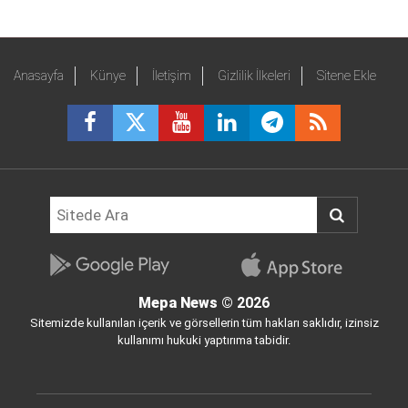
Anasayfa
Künye
İletişim
Gizlilik İlkeleri
Sitene Ekle
Mepa News
© 2026
Sitemizde kullanılan içerik ve görsellerin tüm hakları saklıdır, izinsiz
kullanımı hukuki yaptırıma tabidir.