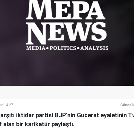
ar 14:27
Güncell
arşıtı iktidar partisi BJP'nin Gucerat eyaletinin T
alan bir karikatür paylaştı.