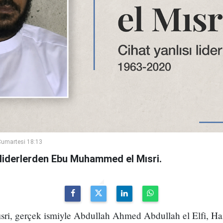
umartesi 18:13
sı liderlerden Ebu Muhammed el Mısri.
i, gerçek ismiyle Abdullah Ahmed Abdullah el Elfi, Haz