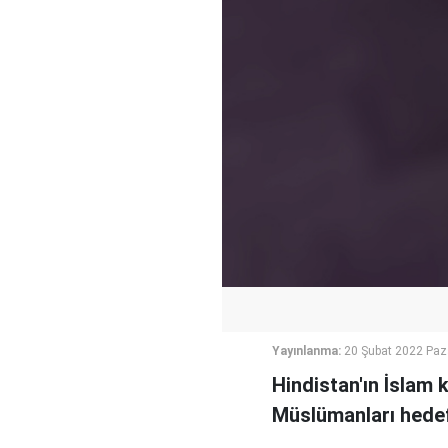
Yayınlanma:
20 Şubat 2022 Paz
Hindistan'ın İslam k
Müslümanları hedef 