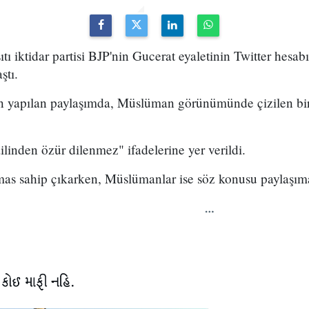
ıtı iktidar partisi BJP'nin Gucerat eyaletinin Twitter hesa
ştı.
n yapılan paylaşımda, Müslüman görünümünde çizilen bir
ilinden özür dilenmez" ifadelerine yer verildi.
mas sahip çıkarken, Müslümanlar ise söz konusu paylaşıma