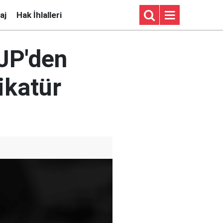
aj
Hak İhlalleri
BJP'den
ikatür