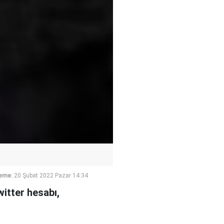
eme:
20 Şubat 2022 Pazar 14:34
witter hesabı,