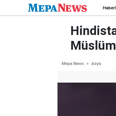
Haber
Hindista
Müslüma
Mepa News
>
Asya