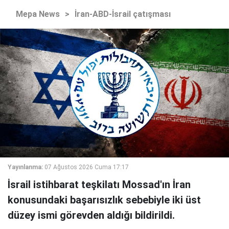
Mepa News
>
İran-ABD-İsrail çatışması
Yayınlanma:
07 Ağustos 2026 Cuma 17:17
İsrail istihbarat teşkilatı Mossad'ın İran
konusundaki başarısızlık sebebiyle iki üst
düzey ismi görevden aldığı bildirildi.