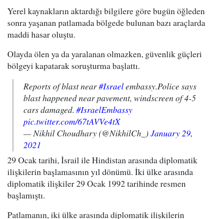
Yerel kaynakların aktardığı bilgilere göre bugün öğleden
sonra yaşanan patlamada bölgede bulunan bazı araçlarda
maddi hasar oluştu.
Olayda ölen ya da yaralanan olmazken, güvenlik güçleri
bölgeyi kapatarak soruşturma başlattı.
Reports of blast near
#Israel
embassy.Police says
blast happened near pavement, windscreen of 4-5
cars damaged.
#IsraelEmbassy
pic.twitter.com/67tAVVe4tX
— Nikhil Choudhary (@NikhilCh_)
January 29,
2021
29 Ocak tarihi, İsrail ile Hindistan arasında diplomatik
ilişkilerin başlamasının yıl dönümü. İki ülke arasında
diplomatik ilişkiler 29 Ocak 1992 tarihinde resmen
başlamıştı.
Patlamanın, iki ülke arasında diplomatik ilişkilerin