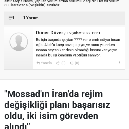
aittir. Mepa News, yapılan yorumlardan sorumlu değildir. Her bir yorum
600 karakterle (boşluklu) sınırlıdır.
1 Yorum
Döner Döver
/ 15 Şubat 2022 12:51
Bu işin başında şeytan ???? var o emir ediyor insan
oğlu Allah'a karşı savaş açıyor,ve bunu yatırırken
insana şeytan kendinin olmadığı hissini veriyor,ve
insada bu işi kendinin yaptığını sanıyor.
Yanıtla
(0)
(0)
"Mossad'ın İran'da rejim
değişikliği planı başarısız
oldu, iki isim görevden
alındı"