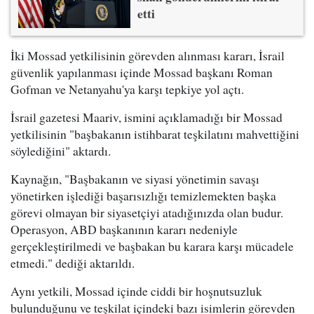
etti
İki Mossad yetkilisinin görevden alınması kararı, İsrail
güvenlik yapılanması içinde Mossad başkanı Roman
Gofman ve Netanyahu'ya karşı tepkiye yol açtı.
İsrail gazetesi Maariv, ismini açıklamadığı bir Mossad
yetkilisinin "başbakanın istihbarat teşkilatını mahvettiğini
söylediğini" aktardı.
Kaynağın, "Başbakanın ve siyasi yönetimin savaşı
yönetirken işlediği başarısızlığı temizlemekten başka
görevi olmayan bir siyasetçiyi atadığınızda olan budur.
Operasyon, ABD başkanının kararı nedeniyle
gerçekleştirilmedi ve başbakan bu karara karşı mücadele
etmedi." dediği aktarıldı.
Aynı yetkili, Mossad içinde ciddi bir hoşnutsuzluk
bulunduğunu ve teşkilat içindeki bazı isimlerin görevden