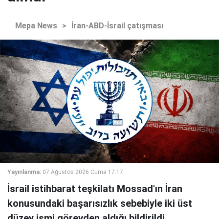
Mepa News
>
İran-ABD-İsrail çatışması
Yayınlanma:
07 Ağustos 2026 Cuma 17:17
İsrail istihbarat teşkilatı Mossad'ın İran
konusundaki başarısızlık sebebiyle iki üst
düzey ismi görevden aldığı bildirildi.