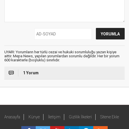
UYARI: Yorumların her türlü cezai ve hukuki sorumluluğu yazan kişiye
aittir. Mepa News, yapılan yorumlardan sorumlu değildir. Her bir yorum
600 karakterle (boşluklu) sınırlıdır.
1 Yorum
Anasayfa
Künye
İletişim
Gizlilik İlkeleri
Sitene Ekle