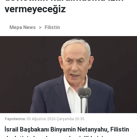
vermeyeceğiz
Mepa News
>
Filistin
Yayınlanma:
05 Ağustos 2026 Çarşamba 20:35
İsrail Başbakanı Binyamin Netanyahu, Filistin