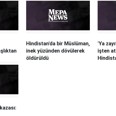
Hindistan'da bir Müslüman,
'Ya zayı
şlıktan
inek yüzünden dövülerek
işten atı
öldürüldü
Hindist
uyarı
 kazası: