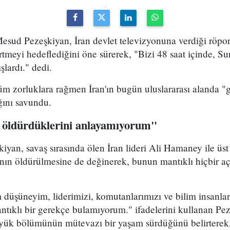
sud Pezeşkiyan, İran devlet televizyonuna verdiği röport
rtmeyi hedeflediğini öne sürerek, "Bizi 48 saat içinde, Sur
şlardı." dedi.
m zorluklara rağmen İran'ın bugün uluslararası alanda "g
ığını savundu.
 öldürdüklerini anlayamıyorum"
yan, savaş sırasında ölen İran lideri Ali Hamaney ile üs
ının öldürülmesine de değinerek, bunun mantıklı hiçbir a
düşüneyim, liderimizi, komutanlarımızı ve bilim insanla
ntıklı bir gerekçe bulamıyorum." ifadelerini kullanan Pez
üyük bölümünün mütevazı bir yaşam sürdüğünü belirterek