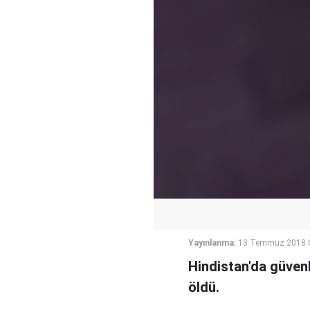
Yayınlanma:
13 Temmuz 2018 
Hindistan'da güvenl
öldü.