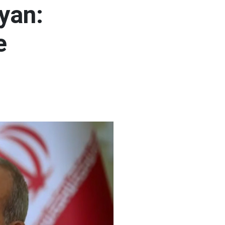
yan:
e