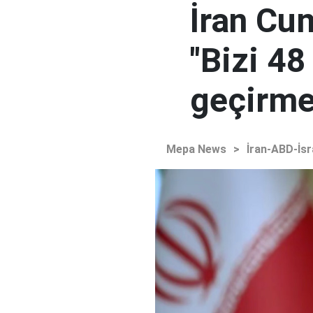
İran Cu
"Bizi 48
geçirmey
Mepa News
>
İran-ABD-İsr