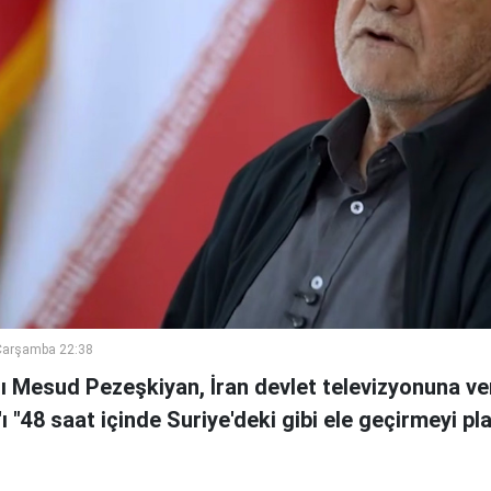
Çarşamba 22:38
 Mesud Pezeşkiyan, İran devlet televizyonuna ve
n'ı "48 saat içinde Suriye'deki gibi ele geçirmeyi pl