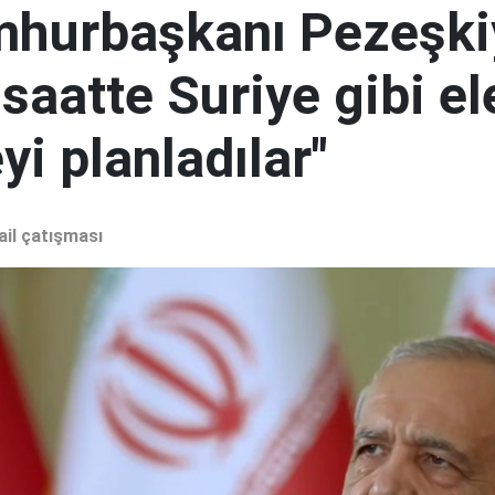
mhurbaşkanı Pezeşki
 saatte Suriye gibi el
i planladılar"
ail çatışması