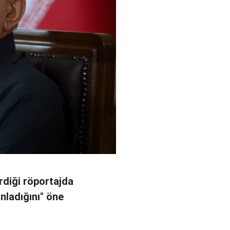
rdiği röportajda
anladığını" öne