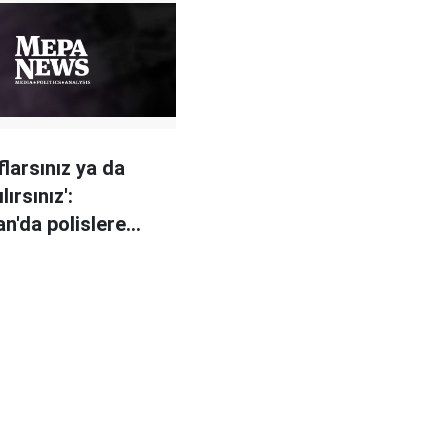
flarsınız ya da
lırsınız':
an'da polislere