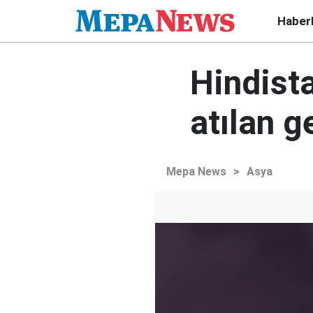
Haber
Hindista
atılan g
Mepa News
>
Asya