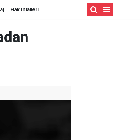
aj
Hak İhlalleri
nadan