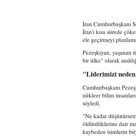
İran Cumhurbaşkanı Me
İran'ı kısa sürede çöke
ele geçirmeyi planlamı
Pezeşkiyan, yaşanan tü
bir ülke" olarak anıld
"Liderimizi neden
Cumhurbaşkanı Pezeşki
nükleer bilim insanlar
söyledi.
"Ne kadar düşünürsem 
öldürdüklerine dair ma
kaybeden isimlerin b