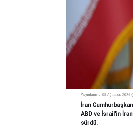
Yayınlanma:
05 Ağustos 2026 
İran Cumhurbaşkanı
ABD ve İsrail'in İra
sürdü.