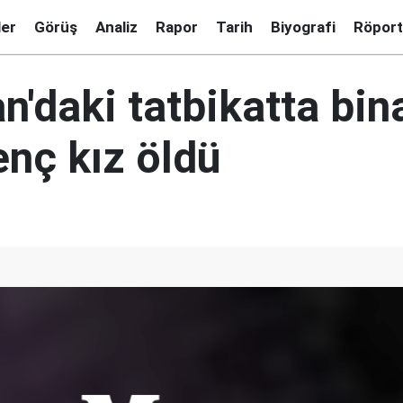
ler
Görüş
Analiz
Rapor
Tarih
Biyografi
Röport
n'daki tatbikatta bi
enç kız öldü