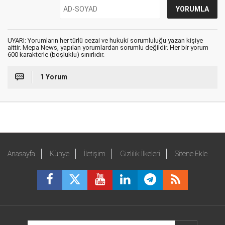
UYARI: Yorumların her türlü cezai ve hukuki sorumluluğu yazan kişiye
aittir. Mepa News, yapılan yorumlardan sorumlu değildir. Her bir yorum
600 karakterle (boşluklu) sınırlıdır.
1 Yorum
Anasayfa
Künye
İletişim
Gizlilik İlkeleri
Sitene Ekle