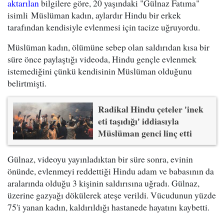
aktarılan
bilgilere göre, 20 yaşındaki "Gülnaz Fatıma"
isimli Müslüman kadın, aylardır Hindu bir erkek
tarafından kendisiyle evlenmesi için tacize uğruyordu.
Müslüman kadın, ölümüne sebep olan saldırıdan kısa bir
süre önce paylaştığı videoda, Hindu gençle evlenmek
istemediğini çünkü kendisinin Müslüman olduğunu
belirtmişti.
Radikal Hindu çeteler 'inek
eti taşıdığı' iddiasıyla
Müslüman genci linç etti
Gülnaz, videoyu yayınladıktan bir süre sonra, evinin
önünde, evlenmeyi reddettiği Hindu adam ve babasının da
aralarında olduğu 3 kişinin saldırısına uğradı. Gülnaz,
üzerine gazyağı dökülerek ateşe verildi. Vücudunun yüzde
75'i yanan kadın, kaldırıldığı hastanede hayatını kaybetti.