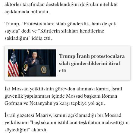
aktörler tarafından desteklendiğini doğrular nitelikte
açıklamada bulundu.
Trump, "Protestoculara silah gönderdik, hem de çok
sayıda" dedi ve "Kürtlerin silahları kendilerine
sakladığını" iddia etti.
Trump İranlı protestoculara
silah gönderdiklerini itiraf
etti
İki Mossad yetkilisinin görevden alınması kararı, İsrail
güvenlik yapılanması içinde Mossad başkanı Roman
Gofman ve Netanyahu'ya karşı tepkiye yol açtı.
İsrail gazetesi Maariv, ismini açıklamadığı bir Mossad
yetkilisinin "başbakanın istihbarat teşkilatını mahvettiğini
söylediğini" aktardı.