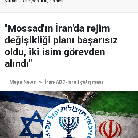
600 karakterle (boşluklu) sınırlıdır.
"Mossad'ın İran'da rejim
değişikliği planı başarısız
oldu, iki isim görevden
alındı"
Mepa News
>
İran-ABD-İsrail çatışması