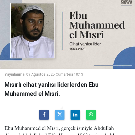
Yayınlanma:
09 Ağustos 2025 Cumartesi 18:13
Mısırlı cihat yanlısı liderlerden Ebu
Muhammed el Mısri.
Ebu Muhammed el Mısri, gerçek ismiyle Abdullah
Ahmed Abdullah el Elfi, Haziran 1963 tarihinde Mısır'ın