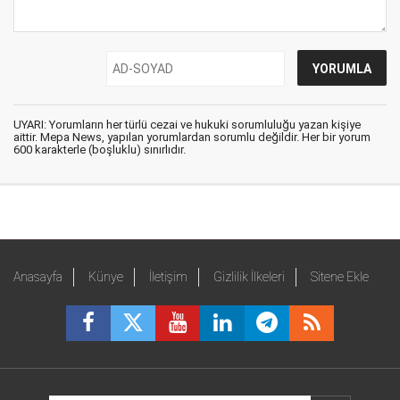
UYARI: Yorumların her türlü cezai ve hukuki sorumluluğu yazan kişiye
aittir. Mepa News, yapılan yorumlardan sorumlu değildir. Her bir yorum
600 karakterle (boşluklu) sınırlıdır.
Anasayfa
Künye
İletişim
Gizlilik İlkeleri
Sitene Ekle