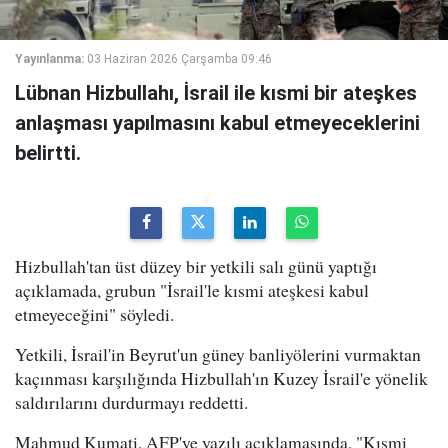
Yayınlanma:
03 Haziran 2026 Çarşamba 09:46
Lübnan Hizbullahı, İsrail ile kısmi bir ateşkes
anlaşması yapılmasını kabul etmeyeceklerini
belirtti.
Hizbullah'tan üst düzey bir yetkili salı günü yaptığı
açıklamada, grubun "İsrail'le kısmi ateşkesi kabul
etmeyeceğini" söyledi.
Yetkili, İsrail'in Beyrut'un güney banliyölerini vurmaktan
kaçınması karşılığında Hizbullah'ın Kuzey İsrail'e yönelik
saldırılarını durdurmayı reddetti.
Mahmud Kumati, AFP'ye yazılı açıklamasında, "Kısmi