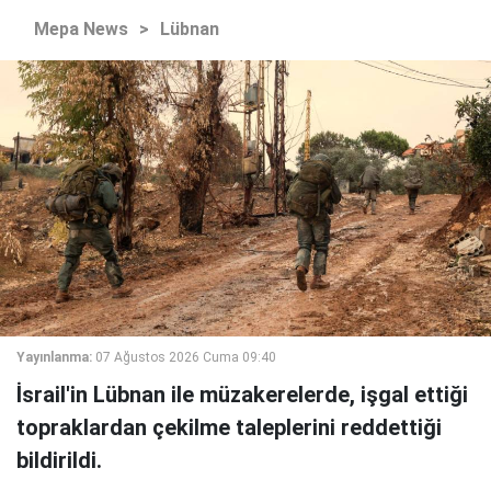
Mepa News
>
Lübnan
Yayınlanma:
07 Ağustos 2026 Cuma 09:40
İsrail'in Lübnan ile müzakerelerde, işgal ettiği
topraklardan çekilme taleplerini reddettiği
bildirildi.