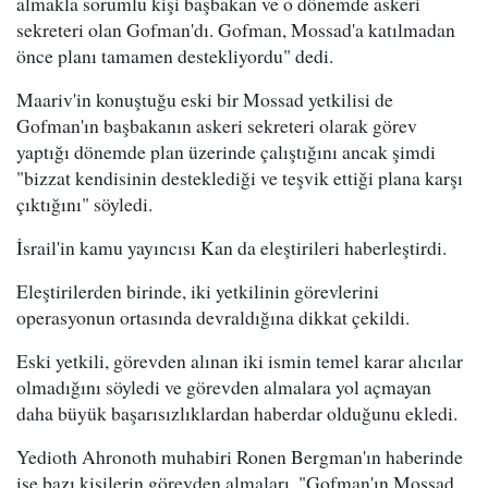
almakla sorumlu kişi başbakan ve o dönemde askeri
sekreteri olan Gofman'dı. Gofman, Mossad'a katılmadan
önce planı tamamen destekliyordu" dedi.
Maariv'in konuştuğu eski bir Mossad yetkilisi de
Gofman'ın başbakanın askeri sekreteri olarak görev
yaptığı dönemde plan üzerinde çalıştığını ancak şimdi
"bizzat kendisinin desteklediği ve teşvik ettiği plana karşı
çıktığını" söyledi.
İsrail'in kamu yayıncısı Kan da eleştirileri haberleştirdi.
Eleştirilerden birinde, iki yetkilinin görevlerini
operasyonun ortasında devraldığına dikkat çekildi.
Eski yetkili, görevden alınan iki ismin temel karar alıcılar
olmadığını söyledi ve görevden almalara yol açmayan
daha büyük başarısızlıklardan haberdar olduğunu ekledi.
Yedioth Ahronoth muhabiri Ronen Bergman'ın haberinde
ise bazı kişilerin görevden almaları, "Gofman'ın Mossad