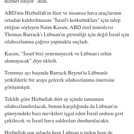
hizmet ediyor” dedi.
ABD'nin Hizbullah'ın füze ve insansız hava araçlarının
ortadan kaldırılmasını "İsrail'i korkuttukları" için talep
ettiğini söyleyen Naim Kasım, ABD özel temsilcisi
Thomas Barrack'ı Lübnan'ın güvenliği için değil İsrail için
silahsızlanma çağrısı yapmakla suçladı.
Kasım, “İsrail bizi yenemeyecek ve Lübnan'ı rehin
alamayacak” diye ekledi.
Temmuz ayı başında Barrack Beyrut'ta Lübnanlı
yetkililerle bir araya gelerek silahsızlanma önerisini
görüşmüştü.
Teklife göre Hizbullah dört ay içinde tamamen
silahsızlandırılacak, bunun karşılığında da Lübnan'ın
güneyindeki bazı mevkileri işgal eden İsrail ordusu geri
çekilecek ve İsrail hava saldırıları durdurulacaktı.
Hizbullah son aylarda hem Lübnan içinden hem de