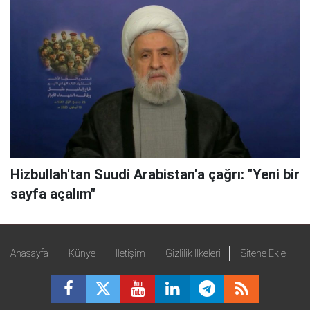
Hizbullah'tan Suudi Arabistan'a çağrı: "Yeni bir
sayfa açalım"
Anasayfa
Künye
İletişim
Gizlilik İlkeleri
Sitene Ekle